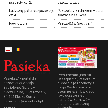
pszczoły, cz. 2.
pszczoły, cz. 3.
Ludyczny potencjał pszczoły,
Pszczelarz z rolnikiem – para
cz. 4.
skazana na sukces
Piękno z ula
Pszczoł@ w Sieci, cz. 1.
Prenumerata „Pasieki”
Pasieka24 - portal dla
Czasopismo „Pasieka” to
pszczelarzy z pasją
pismo dla pszczelarzy z
pasją. Wydawane jako
Bee&Honey Sp. z o.o.
dwumiesięcznik w ciągu
Klecza Dolna, ul. Pszczela 2,
roku ukazuje się 6
34-124 Klecza Górna
numerów. Zamawów
E-mail: info@pasieka24.pl
prenumeratę roczną -
obejmuje...