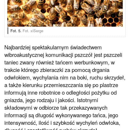
Fot. 5.
Fot. xiSerge
Najbardziej spektakularnym świadectwem
wibroakustycznej komunikacji pszczół jest pszczeli
taniec zwany również tańcem werbunkowym, w
trakcie którego zbieraczki za pomocą drgania
odwłokiem, wychylania nim na boki, ruchu skrzydeł,
a także kierunku przemieszczania się po plastrze
informują inne robotnice o odległości pożytku od
gniazda, jego rodzaju i jakości. Istotnymi
składowymi w odbiorze tak przekazywanych
informacji są długość wykonywanego tańca, jego
intensywność, ilość i szybkość wychyleń odwłoka,
długość i częstotliwość ruchów skrzydeł,