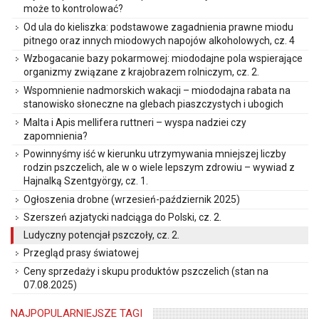
może to kontrolować?
Od ula do kieliszka: podstawowe zagadnienia prawne miodu
pitnego oraz innych miodowych napojów alkoholowych, cz. 4
Wzbogacanie bazy pokarmowej: miododajne pola wspierające
organizmy związane z krajobrazem rolniczym, cz. 2.
Wspomnienie nadmorskich wakacji – miododajna rabata na
stanowisko słoneczne na glebach piaszczystych i ubogich
Malta i Apis mellifera ruttneri – wyspa nadziei czy
zapomnienia?
Powinnyśmy iść w kierunku utrzymywania mniejszej liczby
rodzin pszczelich, ale w o wiele lepszym zdrowiu – wywiad z
Hajnalką Szentgyörgy, cz. 1.
Ogłoszenia drobne (wrzesień-październik 2025)
Szerszeń azjatycki nadciąga do Polski, cz. 2.
Ludyczny potencjał pszczoły, cz. 2.
Przegląd prasy światowej
Ceny sprzedaży i skupu produktów pszczelich (stan na
07.08.2025)
NAJPOPULARNIEJSZE TAGI