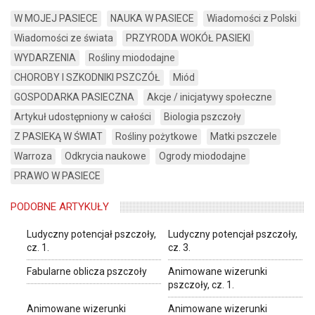
W MOJEJ PASIECE
NAUKA W PASIECE
Wiadomości z Polski
Wiadomości ze świata
PRZYRODA WOKÓŁ PASIEKI
WYDARZENIA
Rośliny miododajne
CHOROBY I SZKODNIKI PSZCZÓŁ
Miód
GOSPODARKA PASIECZNA
Akcje / inicjatywy społeczne
Artykuł udostępniony w całości
Biologia pszczoły
Z PASIEKĄ W ŚWIAT
Rośliny pożytkowe
Matki pszczele
Warroza
Odkrycia naukowe
Ogrody miododajne
PRAWO W PASIECE
PODOBNE ARTYKUŁY
Ludyczny potencjał pszczoły,
Ludyczny potencjał pszczoły,
cz. 1.
cz. 3.
Fabularne oblicza pszczoły
Animowane wizerunki
pszczoły, cz. 1.
Animowane wizerunki
Animowane wizerunki