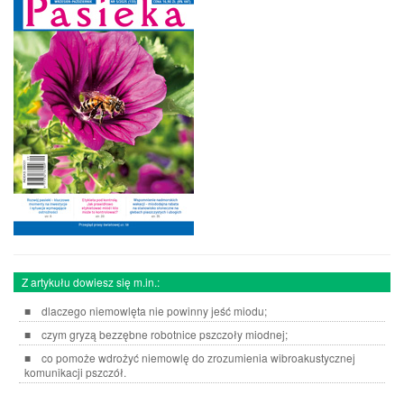
Z artykułu dowiesz się m.in.:
dlaczego niemowlęta nie powinny jeść miodu;
czym gryzą bezzębne robotnice pszczoły miodnej;
co pomoże wdrożyć niemowlę do zrozumienia wibroakustycznej
komunikacji pszczół.