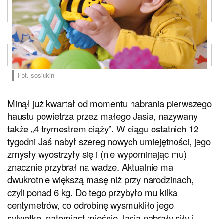
Fot. sosiukin
Minął już kwartał od momentu nabrania pierwszego
haustu powietrza przez małego Jasia, nazywany
także „4 trymestrem ciąży”. W ciągu ostatnich 12
tygodni Jaś nabył szereg nowych umiejętności, jego
zmysły wyostrzyły się i (nie wypominając mu)
znacznie przybrał na wadze. Aktualnie ma
dwukrotnie większą masę niż przy narodzinach,
czyli ponad 6 kg. Do tego przybyło mu kilka
centymetrów, co odrobinę wysmukliło jego
sylwetkę, natomiast mięśnie Jasia nabrały siły i