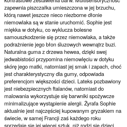
zapewnia piszczałka umieszczona w jej brzuchu,
którą nawet jeszcze nieco niezborne dłonie
niemowlaka są w stanie uruchomić. Sophie jest
miękka w dotyku, co wyklucza bolesne
samouszkodzenie się przez niemowlaka, a także
podrażnienie jego błon śluzowych wewnątrz buzi.
Naturalna guma z drzewa hewea, dzięki swej
jedwabistości przypomina niemowlęciu w dotyku
skórę jego matki, natomiast jej smak i zapach, choć
jest charakterystyczny dla gumy, odpowiada
preferencjom większości dzieci. Lateks pozbawiony
jest niebezpiecznych ftalanów, natomiast do
malowania wykorzystuje się barwniki spożywcze
minimalizujące wystąpienie alergii. Żyrafa Sophie
aktualnie jest najczęściej kupowanym gryzakiem na
świecie, w samej Francji zaś każdego roku
sprzedaje się jej więcej sztuk, niż rodzi się dzieci.