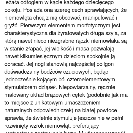
leżała odłogiem w kącie każdego dziecięcego
pokoju. Posiada ona szereg cech sprawiających, że
niemowlęta chcą z nią obcować, manipulować i
gryźć. Pierwszym elementem morfotycznym jest
charakterystyczna dla żyrafowatych długa szyja, za
którą nawet nieco niezgrabne rączki niemowlaka są
w stanie złapać, jej wielkość i masa pozwalają
nawet kilkumiesięcznym dzieciom spokojnie ją
obracać. Jej nogi stanowią najczęściej poligon
doświadczalny bodźców czuciowych, będąc
jednocześnie kojącym ból czteroelementowym
stymulatorem dziąseł. Niepowtarzalny, ręcznie
malowany układ brązowych cętek (podobnie jak ma
to miejsce z unikatowym umaszczeniem
naturalnych odpowiedniczek) na białej powłoce
sprawia, że świetnie stymuluje jeszcze nie w pełni
rozwinięty wzrok niemowląt, preferujący
kontrastowe zestawienia barw. Multisensoryczność