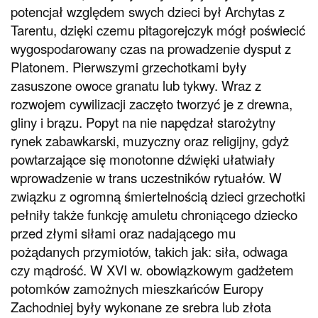
potencjał względem swych dzieci był Archytas z
Tarentu, dzięki czemu pitagorejczyk mógł poświecić
wygospodarowany czas na prowadzenie dysput z
Platonem. Pierwszymi grzechotkami były
zasuszone owoce granatu lub tykwy. Wraz z
rozwojem cywilizacji zaczęto tworzyć je z drewna,
gliny i brązu. Popyt na nie napędzał starożytny
rynek zabawkarski, muzyczny oraz religijny, gdyż
powtarzające się monotonne dźwięki ułatwiały
wprowadzenie w trans uczestników rytuałów. W
związku z ogromną śmiertelnością dzieci grzechotki
pełniły także funkcję amuletu chroniącego dziecko
przed złymi siłami oraz nadającego mu
pożądanych przymiotów, takich jak: siła, odwaga
czy mądrość. W XVI w. obowiązkowym gadżetem
potomków zamożnych mieszkańców Europy
Zachodniej były wykonane ze srebra lub złota