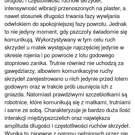
intensywność wibracji przenoszonych na plaster, a
nawet stosunek długości trwania fazy wywijania
odwłokiem do spokojniejszej fazy powrotu. Jednak
to nie jedyny moment, gdy pszczoły świadomie się
komunikują. Wykorzystywany w tym celu ruch
skrzydeł u matek występuje najczęściej jedynie w
okresie rojenia i po powrocie z lotu godowego
stopniowo zanika. Trutnie również nie uchodzą za
gawędziarzy, albowiem komunikacyjne ruchy
skrzydeł zarejestrowano u nich jedynie przed lotem
godowym oraz w trakcie prób usunięcia ich z
gniazda. Natomiast prawdziwymi szczebiotkami są
robotnice, które komunikują się z matkami, trutniami
i same ze sobą. Charakteryzuje je bardzo duża ilość
interakcji międzypszczelich oraz największa
amplituda długości i częstotliwości ruchów skrzydeł.
Wynika to zapewne z ogromu pełnionych przez nie