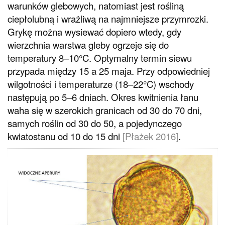
warunków glebowych, natomiast jest rośliną
ciepłolubną i wrażliwą na najmniejsze przymrozki.
Grykę można wysiewać dopiero wtedy, gdy
wierzchnia warstwa gleby ogrzeje się do
temperatury 8–10°C. Optymalny termin siewu
przypada między 15 a 25 maja. Przy odpowiedniej
wilgotności i temperaturze (18–22°C) wschody
następują po 5–6 dniach. Okres kwitnienia łanu
waha się w szerokich granicach od 30 do 70 dni,
samych roślin od 30 do 50, a pojedynczego
kwiatostanu od 10 do 15 dni
[Płażek 2016]
.