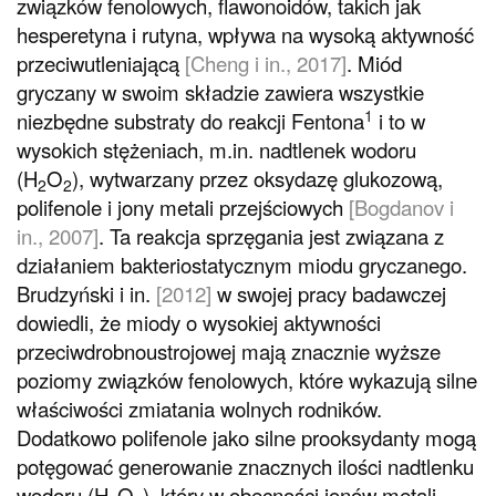
związków fenolowych, flawonoidów, takich jak
hesperetyna i rutyna, wpływa na wysoką aktywność
przeciwutleniającą
[Cheng i in., 2017]
. Miód
gryczany w swoim składzie zawiera wszystkie
1
niezbędne substraty do reakcji Fentona
i to w
wysokich stężeniach, m.in. nadtlenek wodoru
(H
O
), wytwarzany przez oksydazę glukozową,
2
2
polifenole i jony metali przejściowych
[Bogdanov i
in., 2007]
. Ta reakcja sprzęgania jest związana z
działaniem bakteriostatycznym miodu gryczanego.
Brudzyński i in.
[2012]
w swojej pracy badawczej
dowiedli, że miody o wysokiej aktywności
przeciwdrobnoustrojowej mają znacznie wyższe
poziomy związków fenolowych, które wykazują silne
właściwości zmiatania wolnych rodników.
Dodatkowo polifenole jako silne prooksydanty mogą
potęgować generowanie znacznych ilości nadtlenku
wodoru (H
O
), który w obecności jonów metali