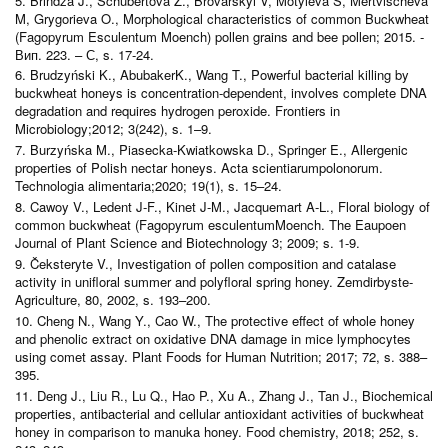
5. Brindza J., Schubertova Z., Brovarskyi V, Motyleva S, Mertvischeva
M, Grygorieva O., Morphological characteristics of common Buckwheat
(Fagopyrum Esculentum Moench) pollen grains and bee pollen; 2015. -
Вип. 223. – С, s. 17-24.
6. Brudzyński K., AbubakerK., Wang T., Powerful bacterial killing by
buckwheat honeys is concentration-dependent, involves complete DNA
degradation and requires hydrogen peroxide. Frontiers in
Microbiology;2012; 3(242), s. 1–9.
7. Burzyńska M., Piasecka-Kwiatkowska D., Springer E., Allergenic
properties of Polish nectar honeys. Acta scientiarumpolonorum.
Technologia alimentaria;2020; 19(1), s. 15–24.
8. Cawoy V., Ledent J-F., Kinet J-M., Jacquemart A-L., Floral biology of
common buckwheat (Fagopyrum esculentumMoench. The Eaupoen
Journal of Plant Science and Biotechnology 3; 2009; s. 1-9.
9. Čeksteryte V., Investigation of pollen composition and catalase
activity in unifloral summer and polyfloral spring honey. Zemdirbyste-
Agriculture, 80, 2002, s. 193–200.
10. Cheng N., Wang Y., Cao W., The protective effect of whole honey
and phenolic extract on oxidative DNA damage in mice lymphocytes
using comet assay. Plant Foods for Human Nutrition; 2017; 72, s. 388–
395.
11. Deng J., Liu R., Lu Q., Hao P., Xu A., Zhang J., Tan J., Biochemical
properties, antibacterial and cellular antioxidant activities of buckwheat
honey in comparison to manuka honey. Food chemistry, 2018; 252, s.