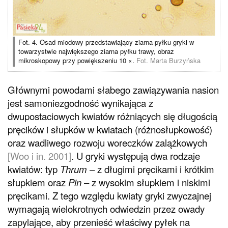
Fot. 4. Osad miodowy przedstawiający ziarna pyłku gryki w
towarzystwie największego ziarna pyłku trawy, obraz
mikroskopowy przy powiększeniu 10 ×.
Fot. Marta Burzyńska
Głównymi powodami słabego zawiązywania nasion
jest samoniezgodność wynikająca z
dwupostaciowych kwiatów różniących się długością
pręcików i słupków w kwiatach (różnosłupkowość)
oraz wadliwego rozwoju woreczków zalążkowych
[Woo i in. 2001]
. U gryki występują dwa rodzaje
kwiatów: typ
Thrum
– z długimi pręcikami i krótkim
słupkiem oraz
Pin
– z wysokim słupkiem i niskimi
pręcikami. Z tego względu kwiaty gryki zwyczajnej
wymagają wielokrotnych odwiedzin przez owady
zapylające, aby przenieść właściwy pyłek na