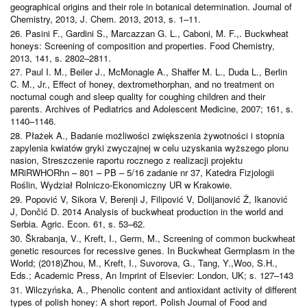
geographical origins and their role in botanical determination. Journal of
Chemistry, 2013, J. Chem. 2013, 2013, s. 1–11.
26. Pasini F., Gardini S., Marcazzan G. L., Caboni, M. F.,. Buckwheat
honeys: Screening of composition and properties. Food Chemistry,
2013, 141, s. 2802–2811.
27. Paul I. M., Beiler J., McMonagle A., Shaffer M. L., Duda L., Berlin
C. M., Jr., Effect of honey, dextromethorphan, and no treatment on
nocturnal cough and sleep quality for coughing children and their
parents. Archives of Pediatrics and Adolescent Medicine, 2007; 161, s.
1140–1146.
28. Płażek A., Badanie możliwości zwiększenia żywotności i stopnia
zapylenia kwiatów gryki zwyczajnej w celu uzyskania wyższego plonu
nasion, Streszczenie raportu rocznego z realizacji projektu
MRiRWHORhn – 801 – PB – 5/16 zadanie nr 37, Katedra Fizjologii
Roślin, Wydział Rolniczo-Ekonomiczny UR w Krakowie.
29. Popović V, Sikora V, Berenji J, Filipović V, Dolijanović Ž, Ikanović
J, Dončić D. 2014 Analysis of buckwheat production in the world and
Serbia. Agric. Econ. 61, s. 53–62.
30. Škrabanja, V., Kreft, I., Germ, M., Screening of common buckwheat
genetic resources for recessive genes. In Buckwheat Germplasm in the
World; (2018)Zhou, M., Kreft, I., Suvorova, G., Tang, Y.,Woo, S.H.,
Eds.; Academic Press, An Imprint of Elsevier: London, UK; s. 127–143
31. Wilczyńska, A., Phenolic content and antioxidant activity of different
types of polish honey: A short report. Polish Journal of Food and