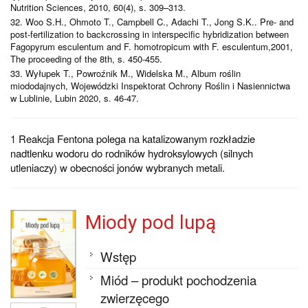
Nutrition Sciences, 2010, 60(4), s. 309–313.
32. Woo S.H., Ohmoto T., Campbell C., Adachi T., Jong S.K.. Pre- and
post-fertilization to backcrossing in interspecific hybridization between
Fagopyrum esculentum and F. homotropicum with F. esculentum,2001,
The proceeding of the 8th, s. 450-455.
33. Wyłupek T., Powroźnik M., Widelska M., Album roślin
miododajnych, Wojewódzki Inspektorat Ochrony Roślin i Nasiennictwa
w Lublinie, Lubin 2020, s. 46-47.
1
Reakcja Fentona polega na katalizowanym rozkładzie
nadtlenku wodoru do rodników hydroksylowych (silnych
utleniaczy) w obecności jonów wybranych metali.
Miody pod lupą
Wstęp
Miód – produkt pochodzenia
zwierzęcego