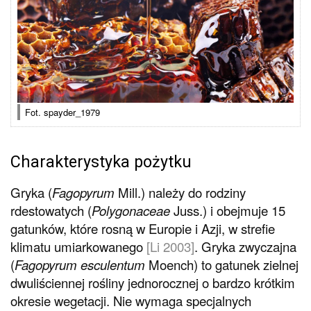
Fot. spayder_1979
Charakterystyka pożytku
Gryka (
Fagopyrum
Mill.) należy do rodziny
rdestowatych (
Polygonaceae
Juss.) i obejmuje 15
gatunków, które rosną w Europie i Azji, w strefie
klimatu umiarkowanego
[Li 2003]
. Gryka zwyczajna
(
Fagopyrum esculentum
Moench) to gatunek zielnej
dwuliściennej rośliny jednorocznej o bardzo krótkim
okresie wegetacji. Nie wymaga specjalnych