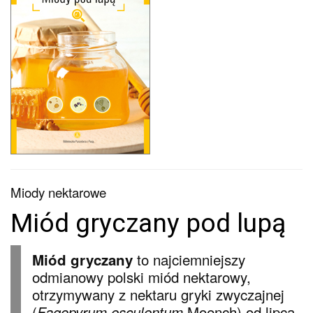
Miody nektarowe
Miód gryczany pod lupą
to najciemniejszy
Miód gryczany
odmianowy polski miód nektarowy,
otrzymywany z nektaru gryki zwyczajnej
(
Moench) od lipca
Fagopyrum esculentum