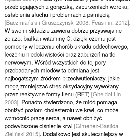
przebiegających z gorączką, zaburzeniach wzroku,
osłabienia słuchu i problemach z pamięcią
[Baczmiański i Gruszczyński 2008; Feás i in. 2012]
.
W swoim składzie zawiera dobrze przyswajalne
żelazo, białka i witaminę C, dzięki czemu jest
pomocny w leczeniu chorób układu oddechowego,
leczeniu niedokrwistości oraz zaburzeń na tle
nerwowym. Wśród wszystkich do tej pory
przebadanych miodów ta odmiana jest
najbogatszym źródłem przeciwutleniaczy, jakie
mogą zmniejszać stres oksydacyjny wywołany
przez reaktywne formy tlenu (RFT)
[Gheldof i in.
2003]
. Ponadto stwierdzono, że miód pomaga
obniżyć poziom cholesterolu we krwi, co może
wzmocnić pracę serca, a nawet obniżyć
podwyższone ciśnienie krwi
[Giménez-Bastidai
Zieliński 2015]
. Dodatkowo jest skuteczniejszy w