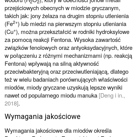
2
2
przejściowych obecnych w miodzie gryczanym,
takich jak: jony żelaza na drugim stopniu utlenienia
2+
(Fe
) lub miedzi na pierwszym stopniu utleniania
+
(Cu
), można przekształcić w rodniki hydroksylowe
za pomocą reakcji Fentona. Wysoka zawartość
związków fenolowych oraz antyoksydacyjnych, które
w połączeniu z różnymi mechanizmami (np. reakcją
Fentona) wpływają na silną aktywność
przeciwbakteryjną oraz przeciwutleniającą, dlatego
też w wielu badaniach porównujących właściwości
miodów, miody gryczane uzyskują lepsze wyniki
nawet od popularnego miodu manuka
[Deng i in.,
2018]
.
Wymagania jakościowe
Wymagania jakościowe dla miodów określa