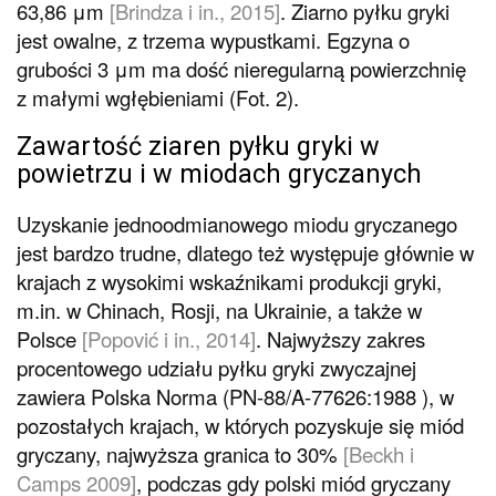
63,86 μm
[Brindza i in., 2015]
. Ziarno pyłku gryki
jest owalne, z trzema wypustkami. Egzyna o
grubości 3 μm ma dość nieregularną powierzchnię
z małymi wgłębieniami (Fot. 2).
Zawartość ziaren pyłku gryki w
powietrzu i w miodach gryczanych
Uzyskanie jednoodmianowego miodu gryczanego
jest bardzo trudne, dlatego też występuje głównie w
krajach z wysokimi wskaźnikami produkcji gryki,
m.in. w Chinach, Rosji, na Ukrainie, a także w
Polsce
[Popović i in., 2014]
. Najwyższy zakres
procentowego udziału pyłku gryki zwyczajnej
zawiera Polska Norma (PN-88/A-77626:1988 ), w
pozostałych krajach, w których pozyskuje się miód
gryczany, najwyższa granica to 30%
[Beckh i
Camps 2009]
, podczas gdy polski miód gryczany