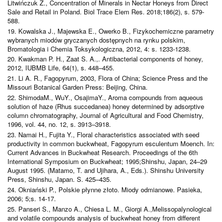
Litwińczuk Z., Concentration of Minerals in Nectar Honeys from Direct
Sale and Retail in Poland. Biol Trace Elem Res. 2018;186(2), s. 579-
588.
19. Kowalska J., Majewska E., Owerko B., Fizykochemiczne parametry
wybranych miodów gryczanych dostępnych na rynku polskim,
Bromatologia i Chemia Toksykologiczna, 2012, 4: s. 1233-1238.
20. Kwakman P. H., Zaat S. A.,. Antibacterial components of honey,
2012, IUBMB Life, 64(1), s. 448–455.
21. Li A. R., Fagopyrum, 2003, Flora of China; Science Press and the
Missouri Botanical Garden Press: Beijing, China.
22. ShimodaM., WuY., OsajimaY., Aroma compounds from aqueous
solution of haze (Rhus succedanea) honey determined by adsorptive
column chromatography, Journal of Agricultural and Food Chemistry,
1996, vol. 44, no. 12, s. 3913–3918.
23. Namai H., Fujita Y., Floral characteristics associated with seed
productivity in common buckwheat, Fagopyrum esculentum Moench. In:
Current Advances in Buckwheat Research. Proceedings of the 6th
International Symposium on Buckwheat; 1995;Shinshu, Japan, 24–29
August 1995. (Matamo, T. and Ujihara, A., Eds.). Shinshu University
Press, Shinshu, Japan. S. 425–435.
24. Okniański P., Polskie płynne złoto. Miody odmianowe. Pasieka,
2006; 5;s. 14-17.
25. Panseri S., Manzo A., Chiesa L. M., Giorgi A.,Melissopalynological
and volatile compounds analysis of buckwheat honey from different