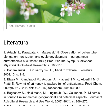
Fot. Roman Dudzik
Literatura
1. Adachi T., Kawabata K., Matsuzaki N.,Observation of pollen tube
elongation, fertilization and ovule development in autogamous
autotetraploid buckwheat;1983; Proc. 2nd Int. Symp. Buckwheat
Miyazaki Buckwheat Research: s. 103-113.
2. Baczmiański J., Gruszczyński R., Miód to zdrowie. Ekonatura;
2008;10, s. 8-9.
3. Blasa M., Candiracci M., Accorsi A., Piacentini M.P., Albertini M.C.,
Piatti E. Raw millefiori honey is packed full of antioxidants. Food Chem.
2006;97:217–222. doi: 10.1016/j.foodchem.2005.03.039
4. Bogdanov S., Haldimann, M., Luginbühl, W., Gallmann, P., Minerals
in honey: Environmental, geographical and botanical aspects. Journal of
Apicultural Research and Bee World; 2007; 46(4), s. 269–275.