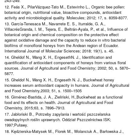
243–249.
12. Feás X., PilarVázquez-Tato M., Estevinho L., Organic bee pollen:
botanical origin, nutritional value, bioactive compounds, antioxidant
activity and microbiological quality. Molecules; 2012; 17, s. 8359-8377.
13. García-Tenesaca M., Navarrete E. S., Iturralde, G. A.,
VillacrésGranda, I. M., Tejera, E., Beltrán-Ayala, P., et al., Influence of
botanical origin and chemical composition on the protective effect
against oxidative damage and the capacity to reduce in vitro bacterial
biofilms of monofloral honeys from the Andean region of Ecuador.
International Journal of Molecular Sciences; 2018; 19(1), s. 45.
14. Gheldof N., Wang X. H., EngesethN. J., Identification and
quantification of antioxidant components of honeys from various floral
sources. Journal of Agricultural and Food Chemistry; 2002; 50, s. 5870–
5877.
15. Gheldof N., Wang X. H., Engeseth N. J., Buckwheat honey
increases serum antioxidant capacity in humans. Journal of Agricultural
and Food Chemistry,2003; 51, s. 1500–1505
16. Giménez-Bastida, J. A., Zieliński, H.,Buckwheat as a functional
food and its effects on health. Journal of Agricultural and Food
Chemistry, 2015;63, s. 7896–7913.
17. Jabłoński B., Potrzeby zapylania i wartość pszczelarska
owadopylnych roślin uprawnych. Oddział Pszczelnictwa ISK;
1997;Puławy.
18. Kędzierska-Matysek M., Florek M., Wolanciuk A., Barłowska J.,