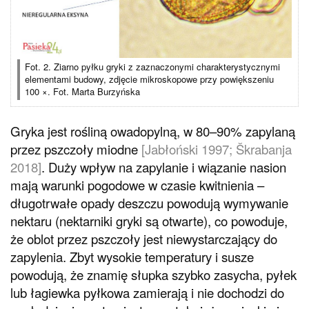
Fot. 2. Ziarno pyłku gryki z zaznaczonymi charakterystycznymi
elementami budowy, zdjęcie mikroskopowe przy powiększeniu
100 ×. Fot. Marta Burzyńska
Gryka jest rośliną owadopylną, w 80–90% zapylaną
przez pszczoły miodne
[Jabłoński 1997; Škrabanja
2018]
. Duży wpływ na zapylanie i wiązanie nasion
mają warunki pogodowe w czasie kwitnienia –
długotrwałe opady deszczu powodują wymywanie
nektaru (nektarniki gryki są otwarte), co powoduje,
że oblot przez pszczoły jest niewystarczający do
zapylenia. Zbyt wysokie temperatury i susze
powodują, że znamię słupka szybko zasycha, pyłek
lub łagiewka pyłkowa zamierają i nie dochodzi do