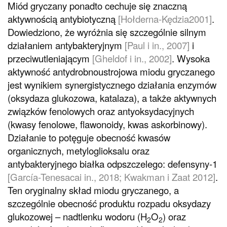
Miód gryczany ponadto cechuje się znaczną
aktywnością antybiotyczną
[Hołderna-Kędzia2001]
.
Dowiedziono, że wyróżnia się szczególnie silnym
działaniem antybakteryjnym
[Paul i in., 2007]
i
przeciwutleniającym
[Gheldof i in., 2002]
. Wysoka
aktywność antydrobnoustrojowa miodu gryczanego
jest wynikiem synergistycznego działania enzymów
(oksydaza glukozowa, katalaza), a także aktywnych
związków fenolowych oraz antyoksydacyjnych
(kwasy fenolowe, flawonoidy, kwas askorbinowy).
Działanie to potęguje obecność kwasów
organicznych, metyloglioksalu oraz
antybakteryjnego białka odpszczelego: defensyny-1
[García-Tenesacai in., 2018; Kwakman i Zaat 2012]
.
Ten oryginalny skład miodu gryczanego, a
szczególnie obecność produktu rozpadu oksydazy
glukozowej – nadtlenku wodoru (H
O
) oraz
2
2