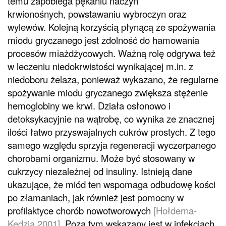
temu zapobiega pękaniu naczyń
krwionośnych, powstawaniu wybroczyn oraz
wylewów. Kolejną korzyścią płynącą ze spożywania
miodu gryczanego jest zdolność do hamowania
procesów miażdżycowych. Ważną rolę odgrywa też
w leczeniu niedokrwistości wynikającej m.in. z
niedoboru żelaza, ponieważ wykazano, że regularne
spożywanie miodu gryczanego zwiększa stężenie
hemoglobiny we krwi. Działa osłonowo i
detoksykacyjnie na wątrobę, co wynika ze znacznej
ilości łatwo przyswajalnych cukrów prostych. Z tego
samego względu sprzyja regeneracji wyczerpanego
chorobami organizmu. Może być stosowany w
cukrzycy niezależnej od insuliny. Istnieją dane
ukazujące, że miód ten wspomaga odbudowę kości
po złamaniach, jak również jest pomocny w
profilaktyce chorób nowotworowych
[Hołderna-
Kędzia 2001]
. Poza tym wskazany jest w infekcjach