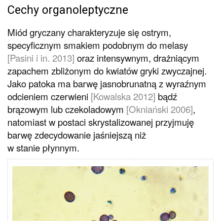
Cechy organoleptyczne
Miód gryczany charakteryzuje się ostrym,
specyficznym smakiem podobnym do melasy
[Pasini i in. 2013]
oraz intensywnym, drażniącym
zapachem zbliżonym do kwiatów gryki zwyczajnej.
Jako patoka ma barwę jasnobrunatną z wyraźnym
odcieniem czerwieni
[Kowalska 2012]
bądź
brązowym lub czekoladowym
[Okniański 2006]
,
natomiast w postaci skrystalizowanej przyjmuję
barwę zdecydowanie jaśniejszą niż
w stanie płynnym.