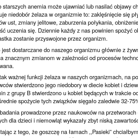
 starszych anemia może ujawniać lub nasilać objawy ch
je niedobór żelaza w organizmie to: zaklęśnięcie się p
ków ust, zmiany jelitowe, zaburzenia połykania, obniżen
ść uczenia się. Dziennie każdy z nas powinien spożyć 
astka zostanie przyswojone przez organizm.
 jest dostarczane do naszego organizmu głównie z żywn
a znacznym zmianom w zależności od procesów technolo
wana.
ak ważnej funkcji żelaza w naszych organizmach, na 
ców stwierdzono jego niedobory w diecie kobiet i dzie
min z grupy B stwierdzono u kobiet będących w trakcie o
średnie spożycie tych związków sięgało zaledwie 32-7
 badania prowadzone przez naukowców na przetworach
ch dla dzieci i niemowląt wykazały zbyt niską zawartoś
tając z tego, że goszczę na łamach ,,Pasieki” chciałbym