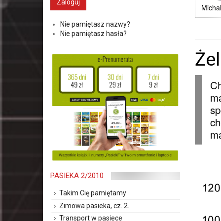
Michal
Nie pamiętasz nazwy?
Nie pamiętasz hasła?
Żel
Ch
ma
sp
ch
ma
PASIEKA 2/2010
Takim Cię pamiętamy
Zimowa pasieka, cz. 2.
Transport w pasiece