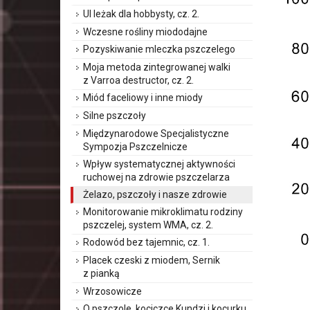
Ul leżak dla hobbysty, cz. 2.
Wczesne rośliny miododajne
Pozyskiwanie mleczka pszczelego
Moja metoda zintegrowanej walki
z Varroa destructor, cz. 2.
Miód faceliowy i inne miody
Silne pszczoły
Międzynarodowe Specjalistyczne
Sympozja Pszczelnicze
Wpływ systematycznej aktywności
ruchowej na zdrowie pszczelarza
Żelazo, pszczoły i nasze zdrowie
Monitorowanie mikroklimatu rodziny
pszczelej, system WMA, cz. 2.
Rodowód bez tajemnic, cz. 1.
Placek czeski z miodem, Sernik
z pianką
Wrzosowicze
O pszczole, kociczce Kundzi i kocurku