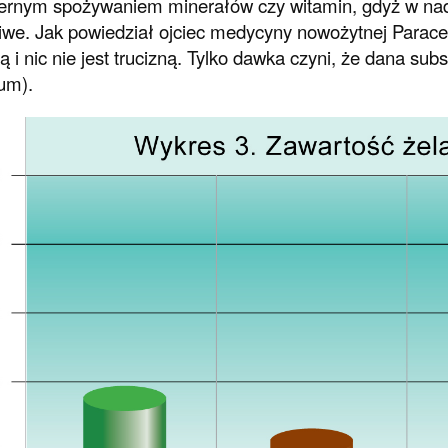
ernym spożywaniem minerałów czy witamin, gdyż w nad
iwe. Jak powiedział ojciec medycyny nowożytnej Paracel
ą i nic nie jest trucizną. Tylko dawka czyni, że dana subst
um).