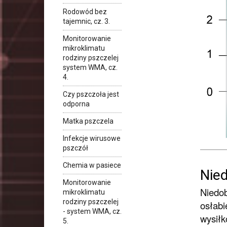
Rodowód bez
tajemnic, cz. 3.
Monitorowanie
mikroklimatu
rodziny pszczelej
system WMA, cz.
4.
Czy pszczoła jest
odporna
Matka pszczela
Infekcje wirusowe
pszczół
Chemia w pasiece
Nie
Monitorowanie
Niedob
mikroklimatu
rodziny pszczelej
osłabi
- system WMA, cz.
wysiłk
5.