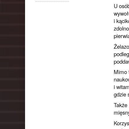
U osób
wywołu
i kąci
zdolno
pierwi
Żelazo
podleg
podda
Mimo t
naukow
i wita
gdzie 
Także
mięsny
Korzys