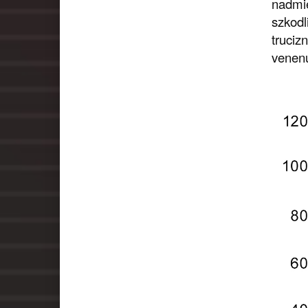
nadmi
szkodl
trucizn
venen