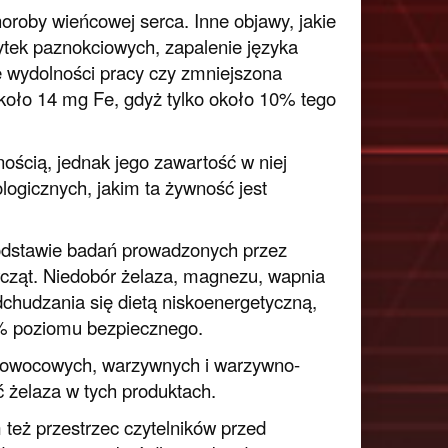
oroby wieńcowej serca. Inne objawy, jakie
łytek paznokciowych, zapalenie języka
ie wydolności pracy czy zmniejszona
około 14 mg Fe, gdyż tylko około 10% tego
ością, jednak jego zawartość w niej
gicznych, jakim ta żywność jest
podstawie badań prowadzonych przez
wcząt. Niedobór żelaza, magnezu, wapnia
dchudzania się dietą niskoenergetyczną,
5% poziomu bezpiecznego.
 owocowych, warzywnych i warzywno-
ć żelaza w tych produktach.
 też przestrzec czytelników przed