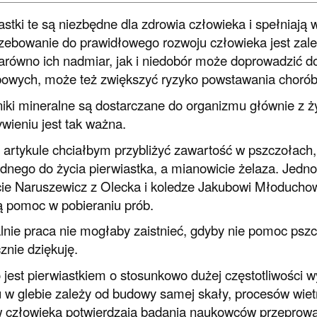
astki te są niezbędne dla zdrowia człowieka i spełniają w
zebowanie do prawidłowego rozwoju człowieka jest zależ
Zarówno ich nadmiar, jak i niedobór może doprowadzić d
owych, może też zwiększyć ryzyko powstawania chorób 
iki mineralne są dostarczane do organizmu głównie z ż
wieniu jest tak ważna.
artykule chciałbym przybliżyć zawartość w pszczołach, m
dnego do życia pierwiastka, a mianowicie żelaza. Jedn
ie Naruszewicz z Olecka i koledze Jakubowi Młoduch
 pomoc w pobieraniu prób.
lnie praca nie mogłaby zaistnieć, gdyby nie pomoc pszc
znie dziękuję.
 jest pierwiastkiem o stosunkowo dużej częstotliwości 
 w glebie zależy od budowy samej skały, procesów wiet
człowieka potwierdzają badania naukowców przeprowa