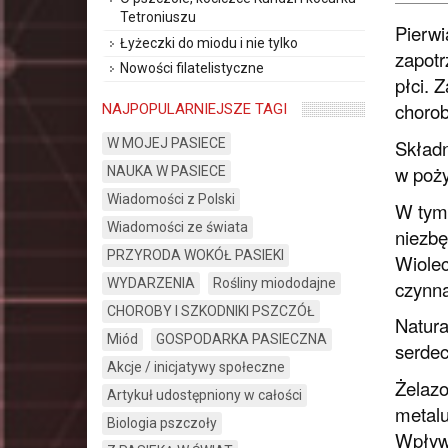
Tetroniuszu
Pierwi
Łyżeczki do miodu i nie tylko
zapotr
Nowości filatelistyczne
płci. 
chorob
NAJPOPULARNIEJSZE TAGI
Składn
W MOJEJ PASIECE
w poży
NAUKA W PASIECE
Wiadomości z Polski
W tym 
Wiadomości ze świata
niezbę
PRZYRODA WOKÓŁ PASIEKI
Wiolec
WYDARZENIA
Rośliny miododajne
czynną
CHOROBY I SZKODNIKI PSZCZÓŁ
Natura
Miód
GOSPODARKA PASIECZNA
serdec
Akcje / inicjatywy społeczne
Żelazo
Artykuł udostępniony w całości
metalu
Biologia pszczoły
Wpływ 