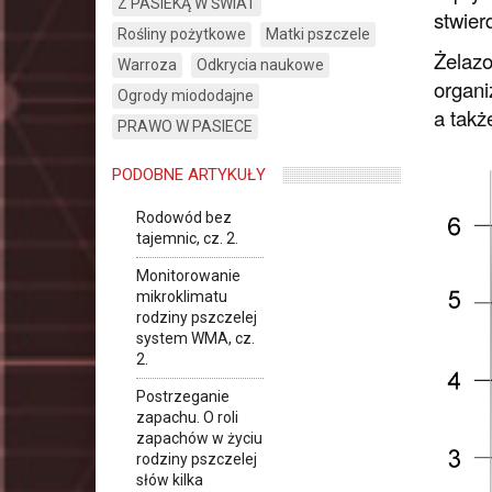
Z PASIEKĄ W ŚWIAT
stwier
Rośliny pożytkowe
Matki pszczele
Żelazo
Warroza
Odkrycia naukowe
organi
Ogrody miododajne
a takż
PRAWO W PASIECE
PODOBNE ARTYKUŁY
Rodowód bez
tajemnic, cz. 2.
Monitorowanie
mikroklimatu
rodziny pszczelej
system WMA, cz.
2.
Postrzeganie
zapachu. O roli
zapachów w życiu
rodziny pszczelej
słów kilka