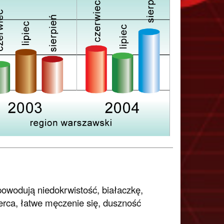
powodują niedokrwistość, białaczkę,
serca, łatwe męczenie się, duszność