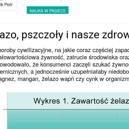
ik Piotr
NAUKA W PASIECE
azo, pszczoły i nasze zdro
oroby cywilizacyjne, na jakie coraz częściej za
łowartościowa żywność, zatrucie środowiska ora
owodowało, że konsumenci zaczęli szukać żywnoś
emicznych, a jednocześnie uzupełniałaby niedobor
gnez, mangan, żelazo wapń czy cynk w organizm