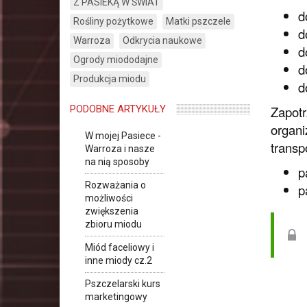
Z PASIEKĄ W ŚWIAT
d
Rośliny pożytkowe
Matki pszczele
d
Warroza
Odkrycia naukowe
d
Ogrody miododajne
d
Produkcja miodu
d
Zapotr
PODOBNE ARTYKUŁY
organi
W mojej Pasiece -
transp
Warroza i nasze
na nią sposoby
p
Rozważania o
p
możliwości
zwiększenia
zbioru miodu
Miód faceliowy i
inne miody cz.2
Pszczelarski kurs
marketingowy