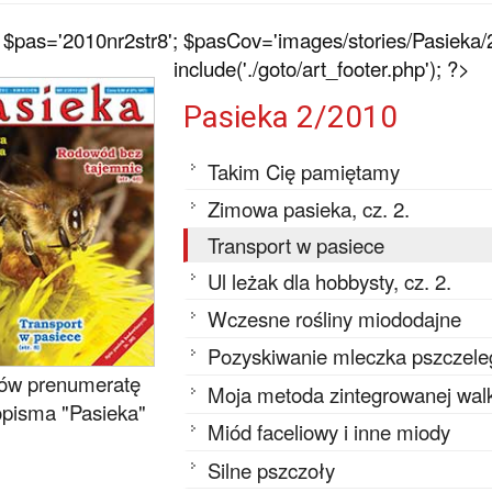
$pas='2010nr2str8'; $pasCov='images/stories/Pasieka/
include('./goto/art_footer.php'); ?>
Pasieka 2/2010
Takim Cię pamiętamy
Zimowa pasieka, cz. 2.
Transport w pasiece
Ul leżak dla hobbysty, cz. 2.
Wczesne rośliny miododajne
Pozyskiwanie mleczka pszczele
w prenumeratę
Moja metoda zintegrowanej walki 
pisma "Pasieka"
Miód faceliowy i inne miody
Silne pszczoły