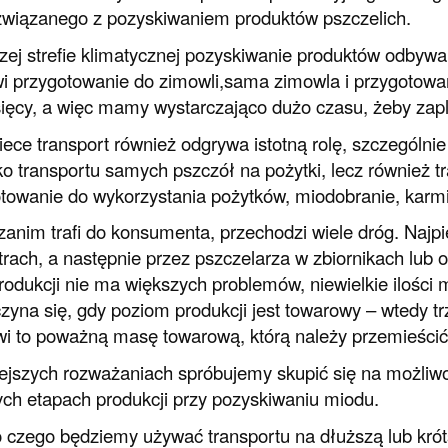
związanego z pozyskiwaniem produktów pszczelich.
ej strefie klimatycznej pozyskiwanie produktów odbywa 
i przygotowanie do zimowli,sama zimowla i przygotowa
ięcy, a więc mamy wystarczająco dużo czasu, żeby zapl
ece transport również odgrywa istotną rolę, szczególnie w 
lko transportu samych pszczół na pożytki, lecz również t
towanie do wykorzystania pożytków, miodobranie, karmie
zanim trafi do konsumenta, przechodzi wiele dróg. Najp
trach, a następnie przez pszczelarza w zbiornikach lub
produkcji nie ma większych problemów, niewielkie ilości
zyna się, gdy poziom produkcji jest towarowy – wtedy t
i to poważną masę towarową, którą należy przemieścić 
ejszych rozważaniach spróbujemy skupić się na możliwo
ych etapach produkcji przy pozyskiwaniu miodu.
 czego będziemy używać transportu na dłuższą lub krót