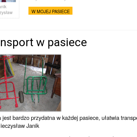
anik
W MOJEJ PASIECE
zysław
nsport w pasiece
 jest bardzo przydatna w każdej pasiece, ułatwia transpo
ieczysław Janik