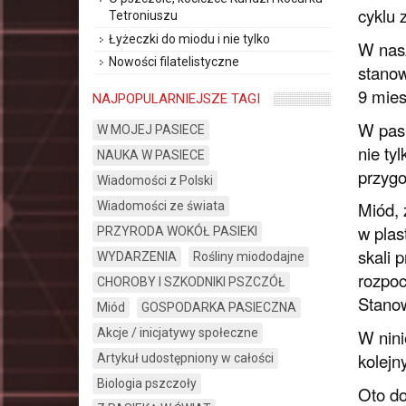
cyklu 
Tetroniuszu
Łyżeczki do miodu i nie tylko
W nasz
Nowości filatelistyczne
stanow
9 mies
NAJPOPULARNIEJSZE TAGI
W pasi
W MOJEJ PASIECE
nie ty
NAUKA W PASIECE
przygo
Wiadomości z Polski
Miód, 
Wiadomości ze świata
w plas
PRZYRODA WOKÓŁ PASIEKI
skali 
WYDARZENIA
Rośliny miododajne
rozpoc
CHOROBY I SZKODNIKI PSZCZÓŁ
Stanow
Miód
GOSPODARKA PASIECZNA
W nini
Akcje / inicjatywy społeczne
kolejn
Artykuł udostępniony w całości
Biologia pszczoły
Oto do