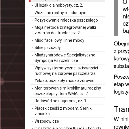
O 
Ul leżak dla hobbysty, cz. 2.
wi
Wczesne rośliny miododajne
ni
Pozyskiwanie mleczka pszczelego
cz
Moja metoda zintegrowanej walki
bą
z Varroa destructor, cz. 2.
Miód faceliowy i inne miody
Obejmu
Silne pszczoły
z przy
Międzynarodowe Specjalistyczne
kołowy
Sympozja Pszczelnicze
substa
Wpływ systematycznej aktywności
ruchowej na zdrowie pszczelarza
Poszcz
Żelazo, pszczoły i nasze zdrowie
etap w
Monitorowanie mikroklimatu rodziny
logist
pszczelej, system WMA, cz. 2.
Rodowód bez tajemnic, cz. 1.
Tran
Placek czeski z miodem, Sernik
z pianką
W nini
Wrzosowicze
równie
O pszczole, kociczce Kundzi i kocurku