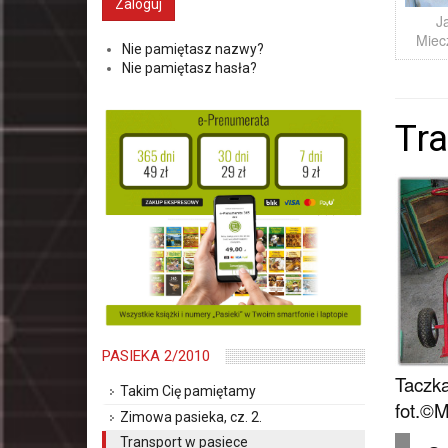
J
Miec
Nie pamiętasz nazwy?
Nie pamiętasz hasła?
Tra
PASIEKA 2/2010
Taczka
Takim Cię pamiętamy
fot.©M
Zimowa pasieka, cz. 2.
Transport w pasiece