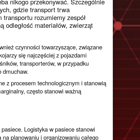
eba nikogo przekonywać. Szczególnie
ch, gdzie transport trwa
m transportu rozumiemy zespół
 odległość materiałów, zwierząt
ównież czynności towarzyszące, związane
ojarzy się najczęściej z pojazdami
ników, transporterów, w przypadku
ub dmuchaw.
ne z procesem technologicznym i stanowią
marginalny, często stanowi ważną
 pasiece. Logistyka w pasiece stanowi
 na planowaniu i organizowaniu całego