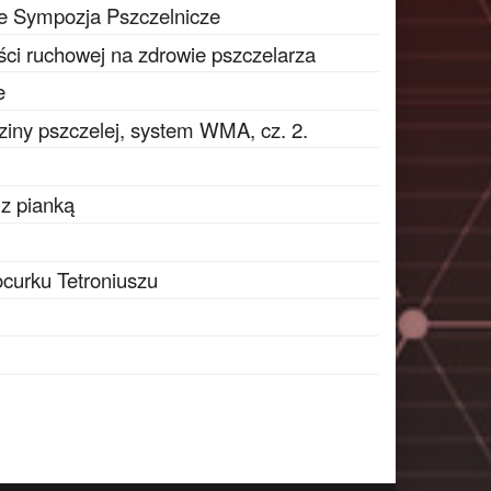
e Sympozja Pszczelnicze
ci ruchowej na zdrowie pszczelarza
e
ziny pszczelej, system WMA, cz. 2.
 z pianką
ocurku Tetroniuszu