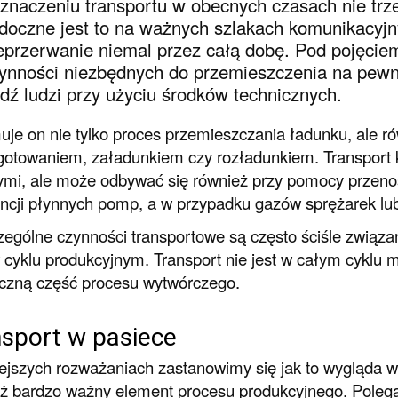
znaczeniu transportu w obecnych czasach nie trz
doczne jest to na ważnych szlakach komunikacyjny
eprzerwanie niemal przez całą dobę. Pod pojęcie
ynności niezbędnych do przemieszczenia na pewną
dź ludzi przy użyciu środków technicznych.
je on nie tylko proces przemieszczania ładunku, ale r
gotowaniem, załadunkiem czy rozładunkiem. Transport k
mi, ale może odbywać się również przy pomocy przenoś
ncji płynnych pomp, a w przypadku gazów sprężarek l
ególne czynności transportowe są często ściśle związa
 cyklu produkcyjnym. Transport nie jest w całym cyklu 
yczną część procesu wytwórczego.
sport w pasiece
ejszych rozważaniach zastanowimy się jak to wygląda w
ż bardzo ważny element procesu produkcyjnego. Polega