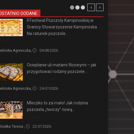
OSTATNIO DODANE
II Festiwal Pszczoły Kampinoskiej w
Granicy Stowarzyszenie Kampinoska
Na ratunek pszczole...
Polski
elińska Agnieszka,
04-08-2026
Ocieplanie uli matami filcowymi – jak
przygotować rodziny pszczele...
Porady pszczelarskie
elińska Agnieszka,
24-07-2026
Mleczko to za mało! Jak rodzina
pszczela „tworzy” nową...
ze świata
białka Teresa ,
22-07-2026