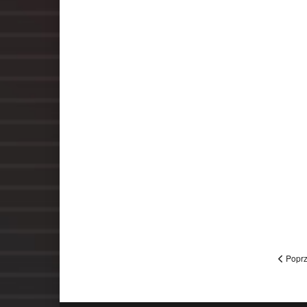
Poprz