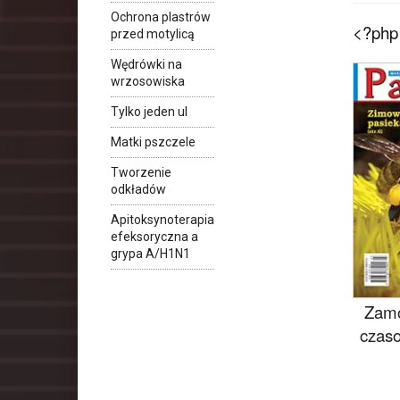
Ochrona plastrów
<?php 
przed motylicą
Wędrówki na
wrzosowiska
Tylko jeden ul
Matki pszczele
Tworzenie
odkładów
Apitoksynoterapia
efeksoryczna a
grypa A/H1N1
Zamó
czaso