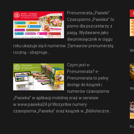
Prenumerata „Pasieki”
Czasopismo „Pasieka” to
pismo dla pszczelarzy z
pasją. Wydawane jako
dwumiesięcznik w ciągu
z 
roku ukazuje się 6 numerów. Zamawów prenumeratę
Wi
roczną - obejmuje...
Czym jest e-
Prenumerata? e-
Prenumerata to pełny
dostęp do książek i
Wi
numerów czasopisma
„Pasieka” w aplikacji mobilnej oraz w serwisie
w www.pasieka24.pl Wszystkie numery
czasopisma „Pasieka” oraz książek w „Biblioteczce...
Ko