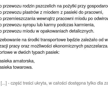
o przewozu rodzin pszczelich na pożytki przy gospodar
o przewozu plastrów z miodem z pasieki do pracowni,
o przemieszczania wewnątrz pracowni miodu po odwirow
o przewozu syropu lub karmy podczas karmienia,
o przewozu miodu w opakowaniach detalicznych.
zebowanie na środki transportowe będzie zależało od wiel
zacji pracy oraz możliwości ekonomicznych pszczelarza
ortowe w dwóch typach pasiek:
asieka amatorska,
asieka towarowa.
[...] - część treści ukryta, w całości dostępna tylko dl