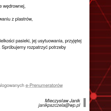
ce wędrownej,
aniu z plastrów,
kości pasieki, jej usytuowania, przyjętej
. Spróbujemy rozpatrzyć potrzeby
a zalogowanych
e-Prenumeratorów
Mieczysław Janik
janikpszczela@wp.pl