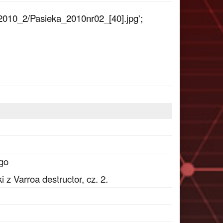
2010_2/Pasieka_2010nr02_[40].jpg';
go
z Varroa destructor, cz. 2.