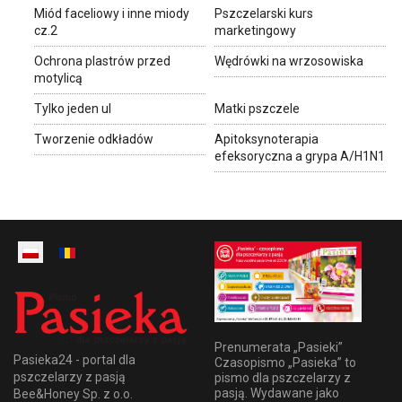
Miód faceliowy i inne miody
Pszczelarski kurs
cz.2
marketingowy
Ochrona plastrów przed
Wędrówki na wrzosowiska
motylicą
Tylko jeden ul
Matki pszczele
Tworzenie odkładów
Apitoksynoterapia
efeksoryczna a grypa A/H1N1
Prenumerata „Pasieki”
Pasieka24 - portal dla
Czasopismo „Pasieka” to
pszczelarzy z pasją
pismo dla pszczelarzy z
pasją. Wydawane jako
Bee&Honey Sp. z o.o.