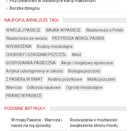
Pszczelarstwo w filatelistyce Karty maksimum
Beczka dziegciu
NAJPOPULARNIEJSZE TAGI
W MOJEJ PASIECE
NAUKA W PASIECE
Wiadomości z Polski
Wiadomości ze świata
PRZYRODA WOKÓŁ PASIEKI
WYDARZENIA
Rośliny miododajne
CHOROBY I SZKODNIKI PSZCZÓŁ
Miód
GOSPODARKA PASIECZNA
Akcje / inicjatywy społeczne
Artykuł udostępniony w całości
Biologia pszczoły
Z PASIEKĄ W ŚWIAT
Rośliny pożytkowe
Matki pszczele
Warroza
Odkrycia naukowe
Ogrody miododajne
PRAWO W PASIECE
PODOBNE ARTYKUŁY
W mojej Pasiece - Warroza i
Rozważania o możliwości
nasze na nią sposoby
zwiększenia zbioru miodu