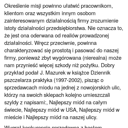
Określenie misji powinno ułatwić pracownikom,
klientom oraz wszystkim innym osobom
zainteresowanym działalnością firmy zrozumienie
istoty działalności przedsiębiorstwa. Nie oznacza to,
że jest ona oderwana od realiów prowadzonej
działalności. Wręcz przeciwnie, powinna
charakteryzować się prostotą i pasować do naszej
firmy, ponieważ zbyt wygórowana (nierealna) może
nam przynieść więcej szkody niż pożytku. Dobry
przykład podał J. Mazurek w książce Dziennik
pszczelarza praktyka (1997-2002), pisząc o
sprzedawcach miodu na jednej z nowojorskich ulic,
którzy na swoich sklepach kolejno umieszczali
szyldy z napisami:, Najlepszy miód na całym
świecie, Najlepszy miód w USA, Najlepszy miód w
mieście i Najlepszy miód na naszej ulicy.
Wygrał konkurencję sprzedawca z hasłem