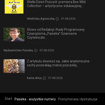
Wielki Dzień Pszczół: premiera Bee Wild
Collection – artystyczno-edukacyjnej...
z Polski
Wielińska Agnieszka,
07-08-2026
Słowo od Redakcji i Rady Programowej
Czasopisma „Pasieka” Szanowne
Czytelniczki...
Pasieka 5/2026
Wydawnictwo Pasieka,
07-08-2026
Z artykułu dowiesz się: Jakie anatomiczne
cechy pozwalają matce pszczelej...
Pasieka 5/2026
Kania Artur,
07-08-2026
Start
Pasieka - wszystkie numery
Prenumerata i dystrybucja