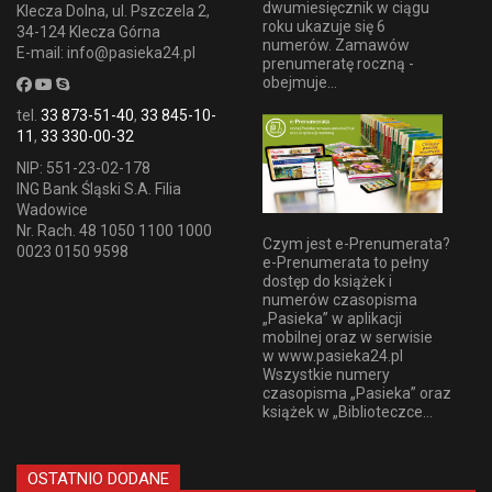
dwumiesięcznik w ciągu
Klecza Dolna, ul. Pszczela 2,
roku ukazuje się 6
34-124 Klecza Górna
numerów. Zamawów
E-mail: info@pasieka24.pl
prenumeratę roczną -
obejmuje...
tel.
33 873-51-40
,
33 845-10-
11
,
33 330-00-32
NIP: 551-23-02-178
ING Bank Śląski S.A. Filia
Wadowice
Nr. Rach. 48 1050 1100 1000
Czym jest e-Prenumerata?
0023 0150 9598
e-Prenumerata to pełny
dostęp do książek i
numerów czasopisma
„Pasieka” w aplikacji
mobilnej oraz w serwisie
w www.pasieka24.pl
Wszystkie numery
czasopisma „Pasieka” oraz
książek w „Biblioteczce...
OSTATNIO DODANE