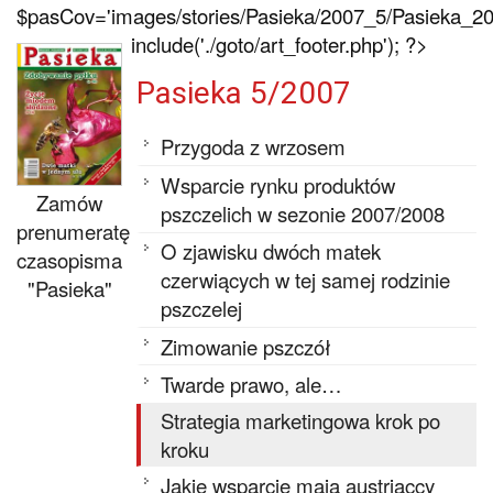
$pasCov='images/stories/Pasieka/2007_5/Pasieka_200
include('./goto/art_footer.php'); ?>
Pasieka 5/2007
Przygoda z wrzosem
Wsparcie rynku produktów
Zamów
pszczelich w sezonie 2007/2008
prenumeratę
O zjawisku dwóch matek
czasopisma
czerwiących w tej samej rodzinie
"Pasieka"
pszczelej
Zimowanie pszczół
Twarde prawo, ale…
Strategia marketingowa krok po
kroku
Jakie wsparcie mają austriaccy