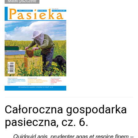
Matki pszczele
Całoroczna gospodarka
pasieczna, cz. 6.
Quidquid agis, prudenter agas et respice finem –