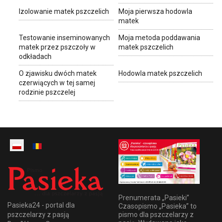
Izolowanie matek pszczelich
Moja pierwsza hodowla
matek
Testowanie inseminowanych
Moja metoda poddawania
matek przez pszczoły w
matek pszczelich
odkładach
O zjawisku dwóch matek
Hodowla matek pszczelich
czerwiących w tej samej
rodzinie pszczelej
Prenumerata „Pasieki”
Pasieka24 - portal dla
Czasopismo „Pasieka” to
pszczelarzy z pasją
pismo dla pszczelarzy z