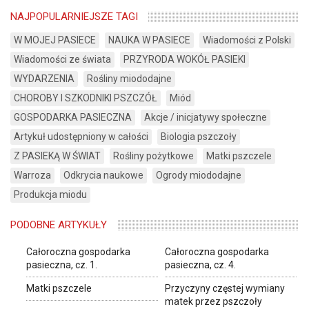
NAJPOPULARNIEJSZE TAGI
W MOJEJ PASIECE
NAUKA W PASIECE
Wiadomości z Polski
Wiadomości ze świata
PRZYRODA WOKÓŁ PASIEKI
WYDARZENIA
Rośliny miododajne
CHOROBY I SZKODNIKI PSZCZÓŁ
Miód
GOSPODARKA PASIECZNA
Akcje / inicjatywy społeczne
Artykuł udostępniony w całości
Biologia pszczoły
Z PASIEKĄ W ŚWIAT
Rośliny pożytkowe
Matki pszczele
Warroza
Odkrycia naukowe
Ogrody miododajne
Produkcja miodu
PODOBNE ARTYKUŁY
Całoroczna gospodarka
Całoroczna gospodarka
pasieczna, cz. 1.
pasieczna, cz. 4.
Matki pszczele
Przyczyny częstej wymiany
matek przez pszczoły