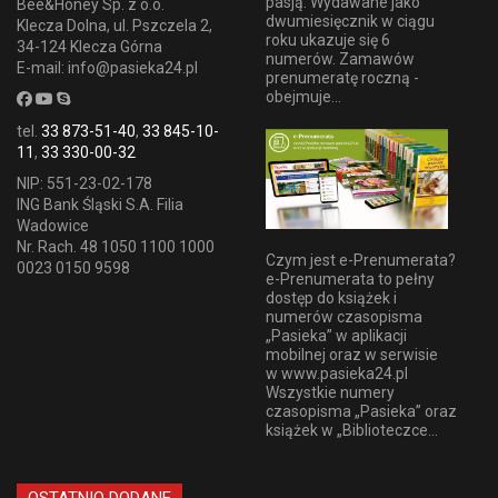
pasją. Wydawane jako
Bee&Honey Sp. z o.o.
dwumiesięcznik w ciągu
Klecza Dolna, ul. Pszczela 2,
roku ukazuje się 6
34-124 Klecza Górna
numerów. Zamawów
E-mail: info@pasieka24.pl
prenumeratę roczną -
obejmuje...
tel.
33 873-51-40
,
33 845-10-
11
,
33 330-00-32
NIP: 551-23-02-178
ING Bank Śląski S.A. Filia
Wadowice
Nr. Rach. 48 1050 1100 1000
Czym jest e-Prenumerata?
0023 0150 9598
e-Prenumerata to pełny
dostęp do książek i
numerów czasopisma
„Pasieka” w aplikacji
mobilnej oraz w serwisie
w www.pasieka24.pl
Wszystkie numery
czasopisma „Pasieka” oraz
książek w „Biblioteczce...