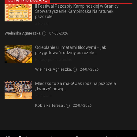
OSTATNIO DODANE
II Festiwal Pszczoły Kampinoskiej w Granicy
Stowarzyszenie Kampinoska Na ratunek
pszczole...
z Polski
Wielińska Agnieszka,
04-08-2026
Ocieplanie uli matami filcowymi – jak
przygotować rodziny pszczele...
Porady pszczelarskie
Wielińska Agnieszka,
24-07-2026
Mleczko to za mało! Jak rodzina pszczela
„tworzy” nową...
ze świata
Kobiałka Teresa ,
22-07-2026