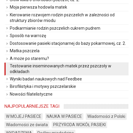
Moja pierwsza hodowla matek
Kierowanie rozwojem rodzin pszczelich w zależności od
struktury zbiorów miodu
Podkarmianie rodzin pszczelich cukrem pudrem
Sposób na warrozę
Dostosowanie pasieki stacjonarnej do bazy pokarmowej, cz. 2.
Matka pszczela
A może po staremu?
Testowanie inseminowanych matek przez pszczoły w
odkładach
Wyniki badań naukowych nad Feedbee
Birofilistyka i motywy pszczelarskie
Nowości filatelistyczne
NAJPOPULARNIEJSZE TAGI
W MOJEJ PASIECE
NAUKA W PASIECE
Wiadomości z Polski
Wiadomości ze świata
PRZYRODA WOKÓŁ PASIEKI
WYDARZENIA
Rośliny miododajne