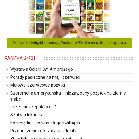
PASIEKA 3/2011
Wystawa Galerii Św. Ambrożego
Porady pasieczne na maj i czerwiec
Majowo-czerwcowe pożytki
Czeremcha amerykańska – niezawodny pożytek na ziemie
słabe
Jeżeli nie rzepak to co?
Szałwia lekarska
Kocimiętka – roślina długo kwitnąca
Przenoszenie rójki z dziupli do ula
Słów kilka o chorobach pszczół, cz. 2.