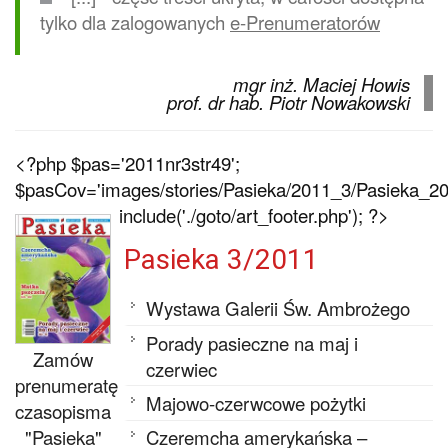
tylko dla zalogowanych
e-Prenumeratorów
mgr inż. Maciej Howis
prof. dr hab. Piotr Nowakowski
<?php $pas='2011nr3str49';
$pasCov='images/stories/Pasieka/2011_3/Pasieka_201
include('./goto/art_footer.php'); ?>
Pasieka 3/2011
Wystawa Galerii Św. Ambrożego
Porady pasieczne na maj i
Zamów
czerwiec
prenumeratę
Majowo-czerwcowe pożytki
czasopisma
"Pasieka"
Czeremcha amerykańska –