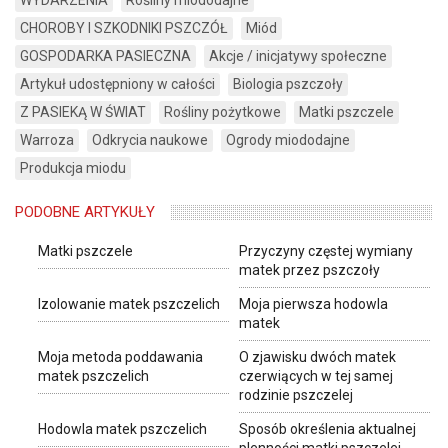
CHOROBY I SZKODNIKI PSZCZÓŁ
Miód
GOSPODARKA PASIECZNA
Akcje / inicjatywy społeczne
Artykuł udostępniony w całości
Biologia pszczoły
Z PASIEKĄ W ŚWIAT
Rośliny pożytkowe
Matki pszczele
Warroza
Odkrycia naukowe
Ogrody miododajne
Produkcja miodu
PODOBNE ARTYKUŁY
Matki pszczele
Przyczyny częstej wymiany
matek przez pszczoły
Izolowanie matek pszczelich
Moja pierwsza hodowla
matek
Moja metoda poddawania
O zjawisku dwóch matek
matek pszczelich
czerwiących w tej samej
rodzinie pszczelej
Hodowla matek pszczelich
Sposób określenia aktualnej
plenności matki pszczelej