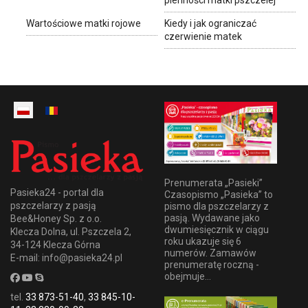
Wartościowe matki rojowe
Kiedy i jak ograniczać
czerwienie matek
Prenumerata „Pasieki”
Pasieka24 - portal dla
Czasopismo „Pasieka” to
pszczelarzy z pasją
pismo dla pszczelarzy z
pasją. Wydawane jako
Bee&Honey Sp. z o.o.
dwumiesięcznik w ciągu
Klecza Dolna, ul. Pszczela 2,
roku ukazuje się 6
34-124 Klecza Górna
numerów. Zamawów
E-mail: info@pasieka24.pl
prenumeratę roczną -
obejmuje...
tel.
33 873-51-40
,
33 845-10-