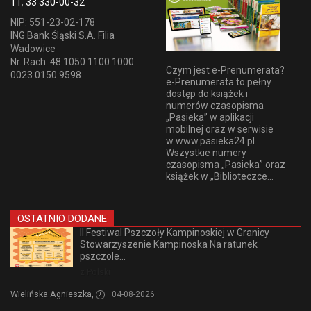
11
,
33 330-00-32
NIP: 551-23-02-178
ING Bank Śląski S.A. Filia
Wadowice
Nr. Rach. 48 1050 1100 1000
Czym jest e-Prenumerata?
0023 0150 9598
e-Prenumerata to pełny
dostęp do książek i
numerów czasopisma
„Pasieka” w aplikacji
mobilnej oraz w serwisie
w www.pasieka24.pl
Wszystkie numery
czasopisma „Pasieka” oraz
książek w „Biblioteczce...
OSTATNIO DODANE
II Festiwal Pszczoły Kampinoskiej w Granicy
Stowarzyszenie Kampinoska Na ratunek
pszczole...
z Polski
Wielińska Agnieszka,
04-08-2026