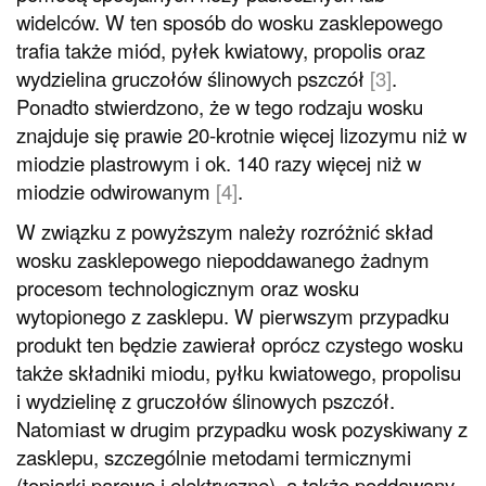
widelców. W ten sposób do wosku zasklepowego
trafia także miód, pyłek kwiatowy, propolis oraz
wydzielina gruczołów ślinowych pszczół
[3]
.
Ponadto stwierdzono, że w tego rodzaju wosku
znajduje się prawie 20-krotnie więcej lizozymu niż w
miodzie plastrowym i ok. 140 razy więcej niż w
miodzie odwirowanym
[4]
.
W związku z powyższym należy rozróżnić skład
wosku zasklepowego niepoddawanego żadnym
procesom technologicznym oraz wosku
wytopionego z zasklepu. W pierwszym przypadku
produkt ten będzie zawierał oprócz czystego wosku
także składniki miodu, pyłku kwiatowego, propolisu
i wydzielinę z gruczołów ślinowych pszczół.
Natomiast w drugim przypadku wosk pozyskiwany z
zasklepu, szczególnie metodami termicznymi
(topiarki parowe i elektryczne), a także poddawany