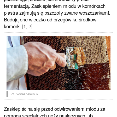
fermentacją. Zasklepieniem miodu w komórkach
plastra zajmują się pszczoły zwane woszczarkami.
Budują one wieczko od brzegów ku środkowi
komórki
[1, 2]
.
Fot. vovashevchuk
Zasklep ścina się przed odwirowaniem miodu za
pomocą specjalnych noży pasiecznych lub