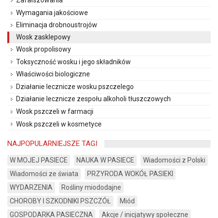
Zafałszowania
Wymagania jakościowe
Eliminacja drobnoustrojów
Wosk zasklepowy
Wosk propolisowy
Toksyczność wosku i jego składników
Właściwości biologiczne
Działanie lecznicze wosku pszczelego
Działanie lecznicze zespołu alkoholi tłuszczowych
Wosk pszczeli w farmacji
Wosk pszczeli w kosmetyce
NAJPOPULARNIEJSZE TAGI
W MOJEJ PASIECE
NAUKA W PASIECE
Wiadomości z Polski
Wiadomości ze świata
PRZYRODA WOKÓŁ PASIEKI
WYDARZENIA
Rośliny miododajne
CHOROBY I SZKODNIKI PSZCZÓŁ
Miód
GOSPODARKA PASIECZNA
Akcje / inicjatywy społeczne