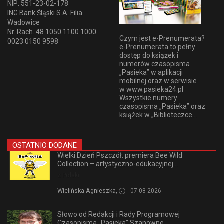
NIP: 551-23-02-178
ING Bank Śląski S.A. Filia
Wadowice
Nr. Rach. 48 1050 1100 1000
Czym jest e-Prenumerata?
0023 0150 9598
e-Prenumerata to pełny
dostęp do książek i
numerów czasopisma
„Pasieka” w aplikacji
mobilnej oraz w serwisie
w www.pasieka24.pl
Wszystkie numery
czasopisma „Pasieka” oraz
książek w „Biblioteczce...
OSTATNIO DODANE
Wielki Dzień Pszczół: premiera Bee Wild
Collection – artystyczno-edukacyjnej...
z Polski
Wielińska Agnieszka,
07-08-2026
Słowo od Redakcji i Rady Programowej
Czasopisma „Pasieka” Szanowne