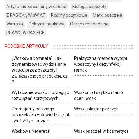
Artykuł udostępniony w całości
Biologia pszczoły
Z PASIEKĄ W ŚWIAT
Rośliny pożytkowe
Matki pszczele
Warroza
Odkrycia naukowe
Ogrody miododajne
PRAWO W PASIECE
PODOBNE ARTYKUŁY
„Woskowa komnata”. Jak
Praktyczna metoda wytopu
zdynamizować wydzielanie
woszczyny i dezynfekcji
wosku przez pszczoły i
ramek
zwiększyć jego produkcję, cz.
2
Wytapianie wosku – przegląd
Woskomat szybko i tanio
rozwiązań sprzętowych
oceni wosk
Promujemy polskiego
Wosk i plaster pszczeli
pszczelarza – dowiedz się jak
i weź w tym udział!
Woskowa Neferetiti
Wosk pszczeli w kosmetyce