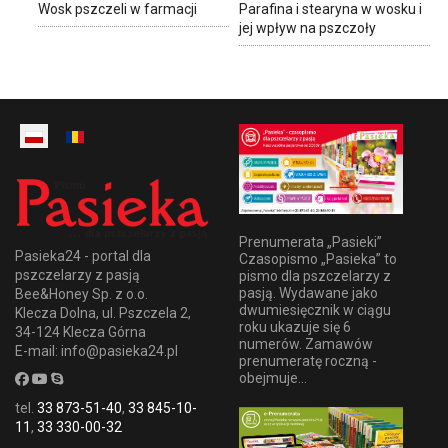
Wosk pszczeli w farmacji
Parafina i stearyna w wosku i
jej wpływ na pszczoły
Prenumerata „Pasieki”
Pasieka24 - portal dla
Czasopismo „Pasieka” to
pszczelarzy z pasją
pismo dla pszczelarzy z
pasją. Wydawane jako
Bee&Honey Sp. z o.o.
dwumiesięcznik w ciągu
Klecza Dolna, ul. Pszczela 2,
roku ukazuje się 6
34-124 Klecza Górna
numerów. Zamawów
E-mail: info@pasieka24.pl
prenumeratę roczną -
obejmuje...
tel.
33 873-51-40
,
33 845-10-
11
,
33 330-00-32