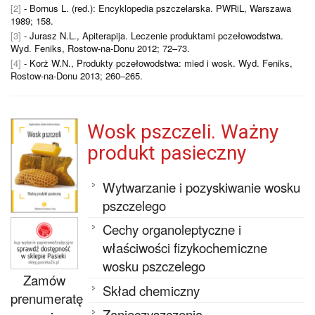
[2]
- Bornus L. (red.): Encyklopedia pszczelarska. PWRiL, Warszawa
1989; 158.
[3]
- Jurasz N.L., Apiterapija. Leczenie produktami pczełowodstwa.
Wyd. Feniks, Rostow-na-Donu 2012; 72–73.
[4]
- Korż W.N., Produkty pczełowodstwa: mied i wosk. Wyd. Feniks,
Rostow-na-Donu 2013; 260–265.
Wosk pszczeli. Ważny
produkt pasieczny
Wytwarzanie i pozyskiwanie wosku
pszczelego
Cechy organoleptyczne i
właściwości fizykochemiczne
wosku pszczelego
Zamów
Skład chemiczny
prenumeratę
Zanieczyszczenia