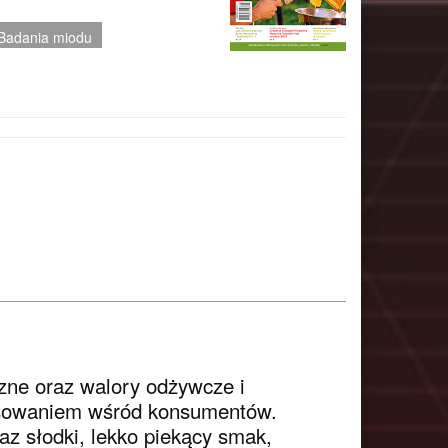
Badania miodu
zne oraz walory odżywcze i
resowaniem wśród konsumentów.
raz słodki, lekko piekący smak,