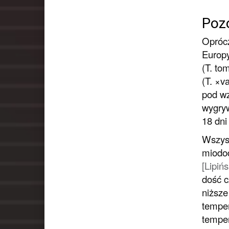
Pozo
Oprócz
Europy
(
T. to
(
T. ×v
pod w
wygryw
18 dn
Wszyst
miodod
[Lipińs
dość c
niższe
temper
temper