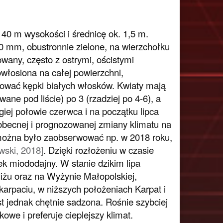
 40 m wysokości i średnicę ok. 1,5 m.
0 mm, obustronnie zielone, na wierzchołku
wany, często z ostrymi, ościstymi
owłosiona na całej powierzchni,
wać kępki białych włosków. Kwiaty mają
ne pod liście) po 3 (rzadziej po 4-6), a
ugiej połowie czerwca i na początku lipca
 obecnej i prognozowanej zmiany klimatu na
 można było zaobserwować np. w 2018 roku,
ski, 2018]
. Dzięki rozłożeniu w czasie
ek miododajny. W stanie dzikim lipa
iżu oraz na Wyżynie Małopolskiej,
arpaciu, w niższych położeniach Karpat i
st jednak chętnie sadzona. Rośnie szybciej
owe i preferuje cieplejszy klimat.