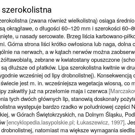
 szerokolistna
zerokolistna (zwana również wielkolistną) osiąga średnio
 są okrągławe, o długości 60–120 mm i szerokości 60–8
nięte, u nasady sercowate. Brzeg liścia karbowano-piłko
i. Górna strona liści krótko owłosiona lub naga, dolna 
ólnie na nerwach, a w kątach nerwów można zaobserwo
żółtawobiałą, zebrane w kwiatostany opuszczone (schowa
i są dłuższe od płatków. Lipa szerokolistna kwitnie w dr
ygodnie wcześniej od lipy drobnolistnej). Konsekwencją
świecie jest m. in. wcześniejsza wegetacja wiosną, co
lipy zakwitły już na przełomie maja i czerwca
[Marczakow
enia tych dwóch głównych lip, stanowią doskonały pożyt
olistna występuje bardzo rzadko w południowej części N
kiej, w Górach Świętokrzyskich, na Dolnym Śląsku, Podk
tów
[encyklopedia.lasypolskie.pl; Łukaszewicz, 1997]
. Je
y drobnolistnej, natomiast ma większe wymagania siedlisk