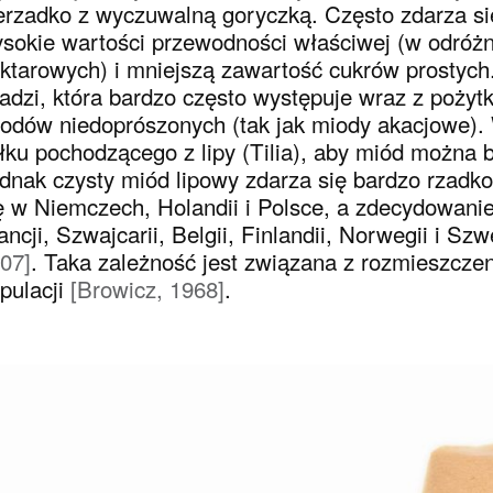
erzadko z wyczuwalną goryczką. Często zdarza s
sokie wartości przewodności właściwej (w odróż
ktarowych) i mniejszą zawartość cukrów prostyc
adzi, która bardzo często występuje wraz z pożyt
odów niedoprószonych (tak jak miody akacjowe).
łku pochodzącego z lipy (
Tilia
), aby miód można b
dnak czysty miód lipowy zdarza się bardzo rzadko
ę w Niemczech, Holandii i Polsce, a zdecydowanie
ancji, Szwajcarii, Belgii, Finlandii, Norwegii i Szw
07]
. Taka zależność jest związana z rozmieszczen
pulacji
[Browicz, 1968]
.