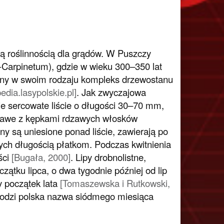
ową roślinnością dla grądów. W Puszczy
o-Carpinetum
), gdzie w wieku 300–350 lat
yny w swoim rodzaju kompleks drzewostanu
edia.lasypolskie.pl]
. Jak zwyczajowa
ie sercowate liście o długości 30–70 mm,
sinawe z kępkami rdzawych włosków
y są uniesione ponad liście, zawierają po
ych długością płatkom. Podczas kwitnienia
ści
[Bugała, 2000]
. Lipy drobnolistne,
zątku lipca, o dwa tygodnie później od lip
y początek lata
[Tomaszewska i Rutkowski,
ochodzi polska nazwa siódmego miesiąca