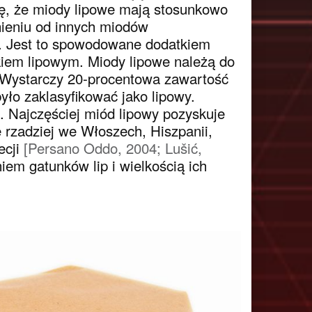
ię, że miody lipowe mają stosunkowo
nieniu od innych miodów
h. Jest to spowodowane dodatkiem
kiem lipowym. Miody lipowe należą do
 Wystarczy 20-procentowa zawartość
yło zaklasyfikować jako lipowy.
. Najczęściej miód lipowy pozyskuje
 rzadziej we Włoszech, Hiszpanii,
ecji
[Persano Oddo, 2004; Lušić,
iem gatunków lip i wielkością ich