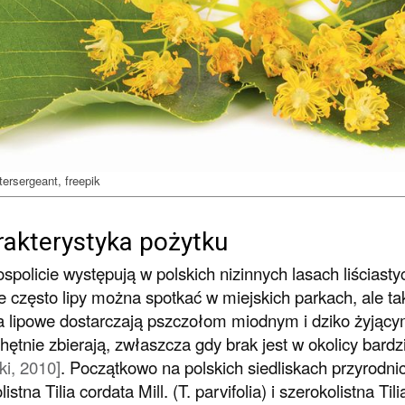
ersergeant, freepik
akterystyka pożytku
ospolicie występują w polskich nizinnych lasach liściast
 często lipy można spotkać w miejskich parkach, ale tak
 lipowe dostarczają pszczołom miodnym i dziko żyjącym 
chętnie zbierają, zwłaszcza gdy brak jest w okolicy bardz
ki, 2010]
. Początkowo na polskich siedliskach przyrodni
listna
Tilia cordata
Mill. (
T. parvifolia
) i szerokolistna
Tili