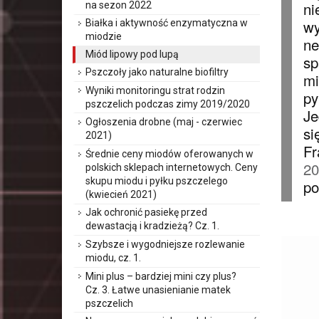
ni
na sezon 2022
wy
Białka i aktywność enzymatyczna w
miodzie
ne
Miód lipowy pod lupą
sp
Pszczoły jako naturalne biofiltry
mi
Wyniki monitoringu strat rodzin
py
pszczelich podczas zimy 2019/2020
Je
Ogłoszenia drobne (maj - czerwiec
si
2021)
Fr
Średnie ceny miodów oferowanych w
20
polskich sklepach internetowych. Ceny
skupu miodu i pyłku pszczelego
po
(kwiecień 2021)
Jak ochronić pasiekę przed
dewastacją i kradzieżą? Cz. 1.
Szybsze i wygodniejsze rozlewanie
miodu, cz. 1.
Mini plus – bardziej mini czy plus?
Cz. 3. Łatwe unasienianie matek
pszczelich