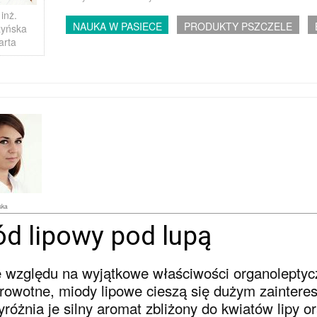
 inż.
NAUKA W PASIECE
PRODUKTY PSZCZELE
zyńska
arta
ska
d lipowy pod lupą
 względu na wyjątkowe właściwości organoleptyc
rowotne, miody lipowe cieszą się dużym zainte
różnia je silny aromat zbliżony do kwiatów lipy o