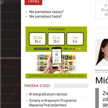
dr
Bur
Nie pamiętasz nazwy?
M
Nie pamiętasz hasła?
Marta Burzyń
Mió
PASIEKA 3/2021
Ze
W telegraficznym skrócie
zd
Zmiany w Krajowym Programie
Wy
Wsparcia Pszczelarstwa