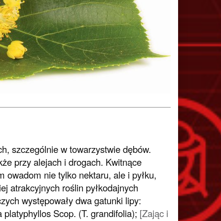
ych, szczególnie w towarzystwie dębów.
że przy alejach i drogach. Kwitnące
owadom nie tylko nektaru, ale i pyłku,
iej atrakcyjnych roślin pyłkodajnych
czych występowały dwa gatunki lipy:
a platyphyllos
Scop. (
T. grandifolia
);
[Zając i