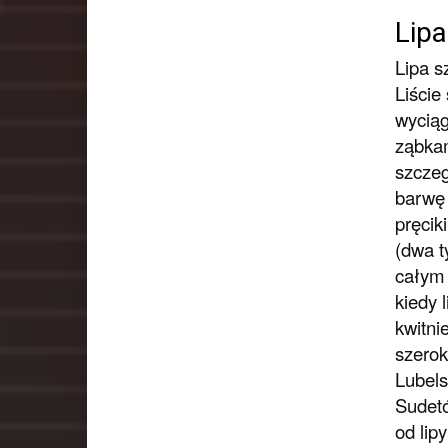
Lipa
Lipa s
Liście
wyciąg
ząbkam
szczeg
barwę 
pręcik
(dwa t
całym 
kiedy 
kwitni
szerok
Lubels
Sude
od lip