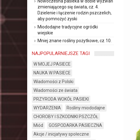
Nowoczesna pasieka w dobie wyzwań
zmieniającego się świata, cz. 4.
Dzielenie i łączenie rodzin pszczelich,
aby pomnożyć zyski
Miododajne tradycyjne ogródki
wiejskie
Mniej znane rośliny pożytkowe, cz. 10.
NAJPOPULARNIEJSZE TAGI
W MOJEJ PASIECE
NAUKA W PASIECE
Wiadomości z Polski
Wiadomości ze świata
PRZYRODA WOKÓŁ PASIEKI
WYDARZENIA
Rośliny miododajne
CHOROBY I SZKODNIKI PSZCZÓŁ
Miód
GOSPODARKA PASIECZNA
Akcje / inicjatywy społeczne