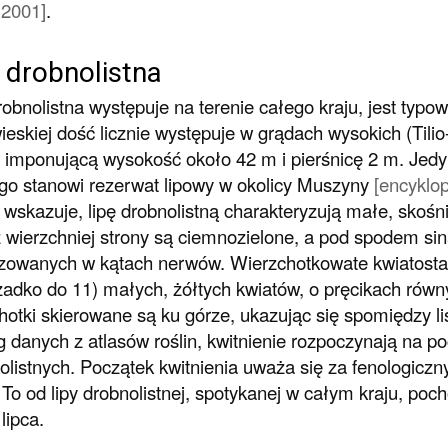
 2001]
.
 drobnolistna
robnolistna występuje na terenie całego kraju, jest typ
ieskiej dość licznie występuje w grądach wysokich (
Tili
 imponującą wysokość około 42 m i pierśnicę 2 m. Jed
go stanowi rezerwat lipowy w okolicy Muszyny
[encyklop
wskazuje, lipę drobnolistną charakteryzują małe, skośn
z wierzchniej strony są ciemnozielone, a pod spodem 
izowanych w kątach nerwów. Wierzchotkowate kwiatostan
zadko do 11) małych, żółtych kwiatów, o pręcikach równ
hotki skierowane są ku górze, ukazując się spomiędzy li
 danych z atlasów roślin, kwitnienie rozpoczynają na poc
olistnych. Początek kwitnienia uważa się za fenologiczn
 To od lipy drobnolistnej, spotykanej w całym kraju, p
lipca.