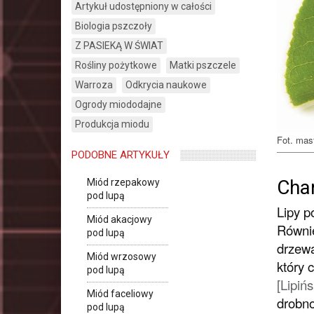
Artykuł udostępniony w całości
Biologia pszczoły
Z PASIEKĄ W ŚWIAT
Rośliny pożytkowe
Matki pszczele
Warroza
Odkrycia naukowe
Ogrody miododajne
Produkcja miodu
Fot. mast
PODOBNE ARTYKUŁY
Char
Miód rzepakowy
pod lupą
Lipy p
Miód akacjowy
Równie
pod lupą
drzewa
Miód wrzosowy
który 
pod lupą
[Lipińs
Miód faceliowy
drobno
pod lupą