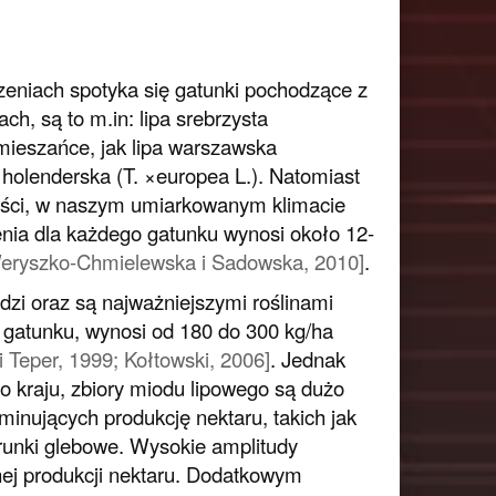
zeniach spotyka się gatunki pochodzące z
ch, są to m.in: lipa srebrzysta
mieszańce, jak lipa warszawska
 holenderska (
T. ×europea
L.). Natomiast
ści, w naszym umiarkowanym klimacie
ienia dla każdego gatunku wynosi około 12-
; Weryszko-Chmielewska i Sadowska, 2010]
.
dzi oraz są najważniejszymi roślinami
 gatunku, wynosi od 180 do 300 kg/ha
 Teper, 1999; Kołtowski, 2006]
. Jednak
o kraju, zbiory miodu lipowego są dużo
inujących produkcję nektaru, takich jak
arunki glebowe. Wysokie amplitudy
nej produkcji nektaru. Dodatkowym