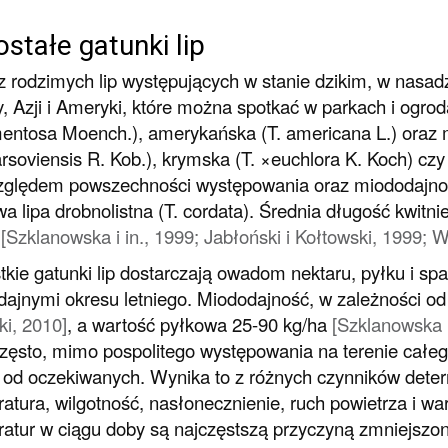
stałe gatunki lip
 rodzimych lip występujących w stanie dzikim, w nasad
, Azji i Ameryki, które można spotkać w parkach i ogroda
mentosa
Moench.), amerykańska (
T. americana
L.) oraz 
arsoviensis
R. Kob.), krymska (
T. ×euchlora
K. Koch) czy
zględem powszechności występowania oraz miododajno
a lipa drobnolistna (
T. cordata
). Średnia długość kwitn
i
[Szklanowska i in., 1999; Jabłoński i Kołtowski, 1999
kie gatunki lip dostarczają owadom nektaru, pyłku i spa
ajnymi okresu letniego. Miododajność, w zależności od
ki, 2010]
, a wartość pyłkowa 25-90 kg/ha
[Szklanowska i
zęsto, mimo pospolitego występowania na terenie całeg
 od oczekiwanych. Wynika to z różnych czynników determ
atura, wilgotność, nasłonecznienie, ruch powietrza i w
atur w ciągu doby są najczęstszą przyczyną zmniejszo