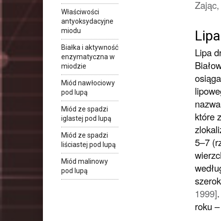
Zając,
Właściwości
antyoksydacyjne
miodu
Lipa
Białka i aktywność
Lipa d
enzymatyczna w
Białow
miodzie
osiąga
Miód nawłociowy
lipowe
pod lupą
nazwa 
Miód ze spadzi
które 
iglastej pod lupą
zlokal
Miód ze spadzi
5–7 (r
liściastej pod lupą
wierzc
Miód malinowy
według
pod lupą
szerok
1999]
.
roku – 