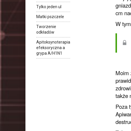
gniazd
Tylko jeden ul
cm na
Matki pszczele
W tym 
Tworzenie
odkładów
Apitoksynoterapia
efeksoryczna a
grypa A/H1N1
Moim z
prawid
zdrowi
także 
Poza t
Apiwar
destruc