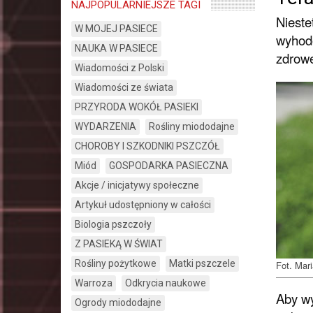
NAJPOPULARNIEJSZE TAGI
Nieste
W MOJEJ PASIECE
wyhodo
NAUKA W PASIECE
zdrowe
Wiadomości z Polski
Wiadomości ze świata
PRZYRODA WOKÓŁ PASIEKI
WYDARZENIA
Rośliny miododajne
CHOROBY I SZKODNIKI PSZCZÓŁ
Miód
GOSPODARKA PASIECZNA
Akcje / inicjatywy społeczne
Artykuł udostępniony w całości
Biologia pszczoły
Z PASIEKĄ W ŚWIAT
Rośliny pożytkowe
Matki pszczele
Fot. Mar
Warroza
Odkrycia naukowe
Aby wy
Ogrody miododajne