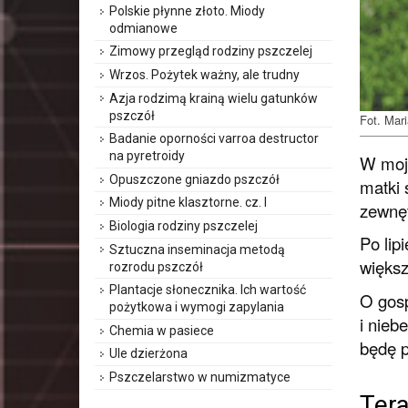
Polskie płynne złoto. Miody
odmianowe
Zimowy przegląd rodziny pszczelej
Wrzos. Pożytek ważny, ale trudny
Azja rodzimą krainą wielu gatunków
pszczół
Fot. Mar
Badanie oporności varroa destructor
na pyretroidy
W moje
Opuszczone gniazdo pszczół
matki 
Miody pitne klasztorne. cz. I
zewnęt
Biologia rodziny pszczelej
Po lip
Sztuczna inseminacja metodą
większ
rozrodu pszczół
Plantacje słonecznika. Ich wartość
O gosp
pożytkowa i wymogi zapylania
i nieb
Chemia w pasiece
będę p
Ule dzierżona
Pszczelarstwo w numizmatyce
Tera