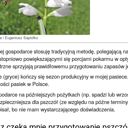
ia i Eugeniusz Sapiołko
j gospodarce stosuję tradycyjną metodę, polegającą na
stopniowo powiększającymi się porcjami pokarmu w opt
rzne sprzyjają prawidłowemu przygotowaniu zapasów je
ie (gryce) kończy się sezon produkcyjny w mojej pasiece
ości pasiek w Polsce.
odarce na późniejszych pożytkach (np. spadzi lub wrzosa
ezpieczniejsza dla pszczół (ze względu na późne termin
isał, bo nie mam wystarczającego doświadczenia.
z czeka mnie przygotowanie pszczół