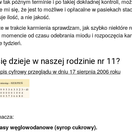
w tak późnym terminie i po takiej dokładnej kontroli, m
 mi się, że jest to możliwe i opłacalne w pasiekach sta
je ilość, a nie jakość.
e w trakcie karmienia sprawdzam, jak szybko niektóre r
momencie od czasu odebrania miodu i rozpoczęcia karmi
e tydzień.
ię dzieje w naszej rodzinie nr 11?
pis cyfrowy przeglądu w dniu 17 sierpnia 2006 roku
nacza:
pasy węglowodanowe (syrop cukrowy).