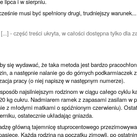
 lipca i w sierpniu.
ześnie musi być spełniony drugi, trudniejszy warunek...
[...] - część treści ukryta, w całości dostępna tylko dl
y się wydawać, że taka metoda jest bardzo pracochłon
zin, a następnie nalanie go do górnych podkarmiaczek z
zacja pracy (o niej napiszę w następnym numerze).
sposób najsilniejszym rodzinom w ciągu całego cyklu k
20 kg cukru. Nadmiarem ramek z zapasami zasilam w pó
ie z młodymi matkami o spóźnionym czerwieniu). Ostatn
erniku, ostatecznie układając gniazda.
adzę główną tajemnicę stuprocentowego przezimowywan
pasiece. Każda rodzina na początku zimowli, po ostatnim