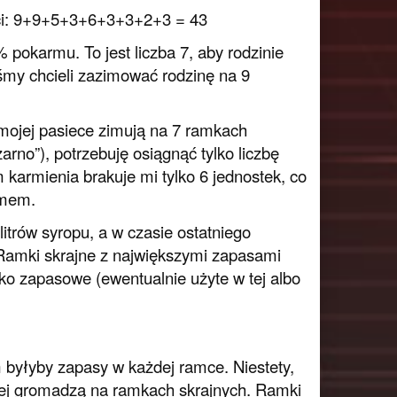
ości: 9+9+5+3+6+3+3+2+3 = 43
okarmu. To jest liczba 7, aby rodzinie
śmy chcieli zazimować rodzinę na 9
 mojej pasiece zimują na 7 ramkach
rno”), potrzebuję osiągnąć tylko liczbę
 karmienia brakuje mi tylko 6 jednostek, co
rmem.
itrów syropu, a w czasie ostatniego
Ramki skrajne z największymi zapasami
ko zapasowe (ewentualnie użyte w tej albo
byłyby zapasy w każdej ramce. Niestety,
ęcej gromadzą na ramkach skrajnych. Ramki