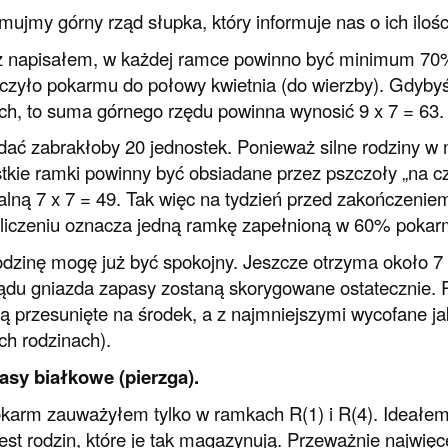
ujmy górny rząd słupka, który informuje nas o ich il
ż napisałem, w każdej ramce powinno być minimum 70% p
czyło pokarmu do połowy kwietnia (do wierzby). Gdyby
h, to suma górnego rzędu powinna wynosić 9 x 7 = 63.
dać zabrakłoby 20 jednostek. Ponieważ silne rodziny w
tkie ramki powinny być obsiadane przez pszczoły „na cza
lną 7 x 7 = 49. Tak więc na tydzień przed zakończeniem
liczeniu oznacza jedną ramkę zapełnioną w 60% poka
odzinę mogę już być spokojny. Jeszcze otrzyma około 7 l
ądu gniazda zapasy zostaną skorygowane ostatecznie. 
ą przesunięte na środek, a z najmniejszymi wycofane ja
ch rodzinach).
asy białkowe (pierzga).
karm zauważyłem tylko w ramkach R(1) i R(4). Ideałem 
est rodzin, które je tak magazynują. Przeważnie najwi