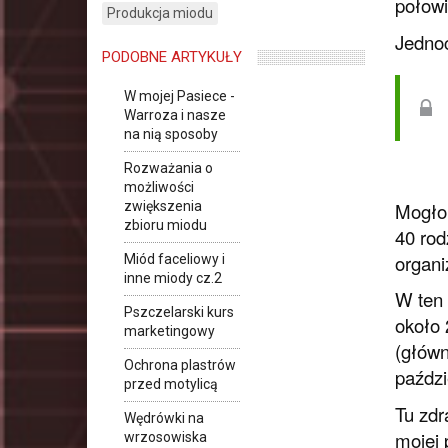
połowie
Produkcja miodu
Jednoc
PODOBNE ARTYKUŁY
W mojej Pasiece -
Warroza i nasze
na nią sposoby
Rozważania o
możliwości
Mogłob
zwiększenia
zbioru miodu
40 rod
organi
Miód faceliowy i
inne miody cz.2
W ten 
Pszczelarski kurs
około 
marketingowy
(główn
Ochrona plastrów
paździ
przed motylicą
Tu zdr
Wędrówki na
mojej 
wrzosowiska