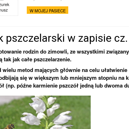
zurek
nusz
W MOJEJ PASIECE
 pszczelarski w zapisie cz.
otowanie rodzin do zimowli, ze wszystkimi związanym
ą tak jak całe pszczelarzenie.
wielu metod mających głównie na celu ułatwienie i 
 odbijają się w większym lub mniejszym stopniu na
ół (np. późne karmienie pszczół jedną lub dwoma d