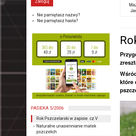
Ma
Ja
Nie pamiętasz nazwy?
Nie pamiętasz hasła?
Rok
Przyg
zreszt
Wśród 
które
pszcz
PASIEKA 5/2006
Rok Pszczelarski w zapisie. cz.V
Naturalne unasiennianie matek
pszczelich