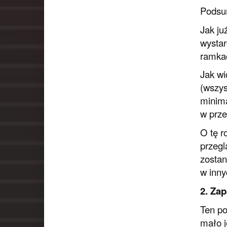
Podsum
Jak ju
wystar
ramkac
Jak wi
(wszys
minima
w prze
O tę r
przegl
zostan
w inny
2. Zap
Ten po
mało j