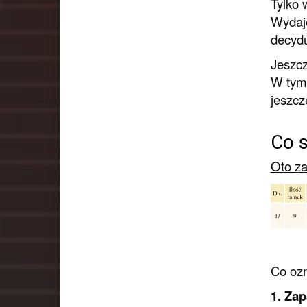
Tylko 
Wydaje
decydu
Jeszcz
W tym 
jeszcz
Co s
Oto za
Co oz
1. Za