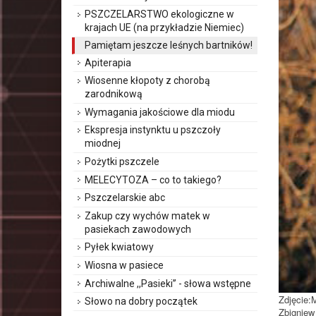
PSZCZELARSTWO ekologiczne w
krajach UE (na przykładzie Niemiec)
Pamiętam jeszcze leśnych bartników!
Apiterapia
Wiosenne kłopoty z chorobą
zarodnikową
Wymagania jakościowe dla miodu
Ekspresja instynktu u pszczoły
miodnej
Pożytki pszczele
MELECYTOZA – co to takiego?
Pszczelarskie abc
Zakup czy wychów matek w
pasiekach zawodowych
Pyłek kwiatowy
Wiosna w pasiece
Archiwalne ,,Pasieki’’ - słowa wstępne
Zdjęcie:
Słowo na dobry początek
Zbigniew