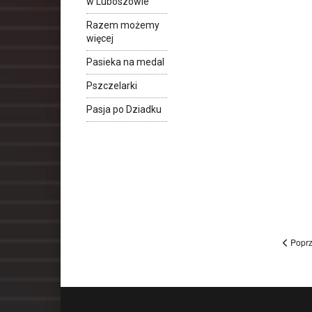
w Luboszowie
Razem możemy
więcej
Pasieka na medal
Pszczelarki
Pasja po Dziadku
Poprz
Poprzedni
Następny