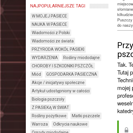
miejscow
NAJPOPULARNIEJSZE TAGI
słomiane
kilkudzi
W MOJEJ PASIECE
Puszczy 
NAUKA W PASIECE
do naszy
Wiadomości z Polski
Wiadomości ze świata
Prz
PRZYRODA WOKÓŁ PASIEKI
psz
WYDARZENIA
Rośliny miododajne
Tak. T
CHOROBY I SZKODNIKI PSZCZÓŁ
Tutaj 
Miód
GOSPODARKA PASIECZNA
Techni
Akcje / inicjatywy społeczne
mojej 
Artykuł udostępniony w całości
profes
Biologia pszczoły
weseln
Z PASIEKĄ W ŚWIAT
katedr
Rośliny pożytkowe
Matki pszczele
Warroza
Odkrycia naukowe
Ogrody miododajne