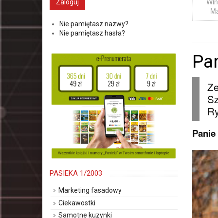
Win
Ma
Nie pamiętasz nazwy?
Nie pamiętasz hasła?
Pa
Ze
Sz
Ry
Panie
PASIEKA 1/2003
Marketing fasadowy
Ciekawostki
Samotne kuzynki