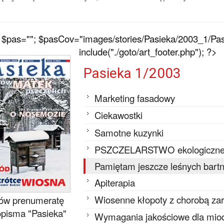
$pas=""; $pasCov="images/stories/Pasieka/2003_1/Pas
include("./goto/art_footer.php"); ?>
Pasieka 1/2003
Marketing fasadowy
Ciekawostki
Samotne kuzynki
PSZCZELARSTWO ekologiczne w 
Pamiętam jeszcze leśnych bartn
Apiterapia
Wiosenne kłopoty z chorobą za
w prenumeratę
pisma "Pasieka"
Wymagania jakościowe dla mio