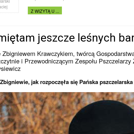
iarski
ciej
Z WIZYTĄ U ...
miętam jeszcze leśnych bar
 Zbigniewem Krawczykiem, twórcą Gospodarstwa
czytnie i Przewodniczącym Zespołu Pszczelarzy
siewicz
 Zbigniewie, jak rozpoczęła się Pańska pszczelarsk