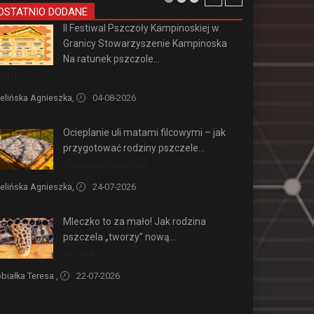
OSTATNIO DODANE
II Festiwal Pszczoły Kampinoskiej w
Granicy Stowarzyszenie Kampinoska
Na ratunek pszczole...
Polski
elińska Agnieszka,
04-08-2026
Ocieplanie uli matami filcowymi – jak
przygotować rodziny pszczele...
Porady pszczelarskie
elińska Agnieszka,
24-07-2026
Mleczko to za mało! Jak rodzina
pszczela „tworzy” nową...
ze świata
białka Teresa ,
22-07-2026