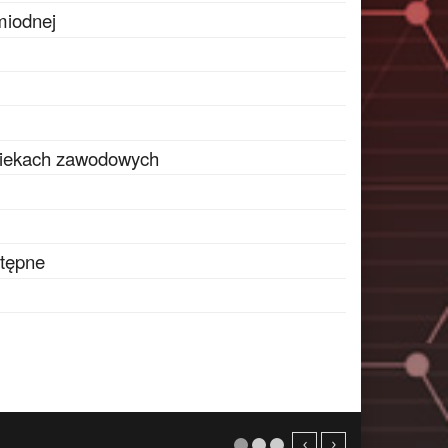
miodnej
siekach zawodowych
stępne