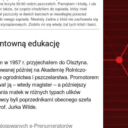
liczyła 50-60 rodzin pszczelich. Pamiętam i kłodę, i ule
także, że często chodziłem do sąsiada, który miał
ał pszczoły w dwóch barciach w nieodległej przecież
do owego sąsiada. Niestety żadna z kłód nie zachowała się
yropianowych. Zrobiło mi się wtedy żal tych kłód i barci.
untowną edukację
m w 1957 r. przyjechałem do Olsztyna.
owanej później na Akademię Rolniczo-
e ogrodnictwa i pszczelarstwa. Promotorem
ał ją – wtedy magister – a późniejszy
nia matek w różnych typach ulików
wcy byli poprzednikami obecnego szefa
of. Jurka Wilde.
a zalogowanych
e-Prenumeratorów