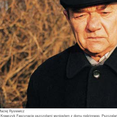
Maciej Rysiewicz
 Krawczyk Fascynację pszczołami wyniosłem z domu rodzinnego. Pszczelark