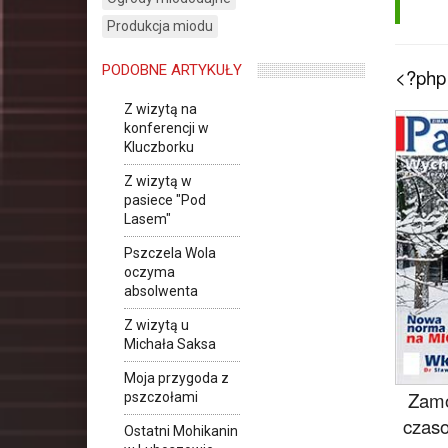
Produkcja miodu
PODOBNE ARTYKUŁY
<?php 
Z wizytą na
konferencji w
Kluczborku
Z wizytą w
pasiece "Pod
Lasem"
Pszczela Wola
oczyma
absolwenta
Z wizytą u
Michała Saksa
Moja przygoda z
Zamó
pszczołami
czaso
Ostatni Mohikanin