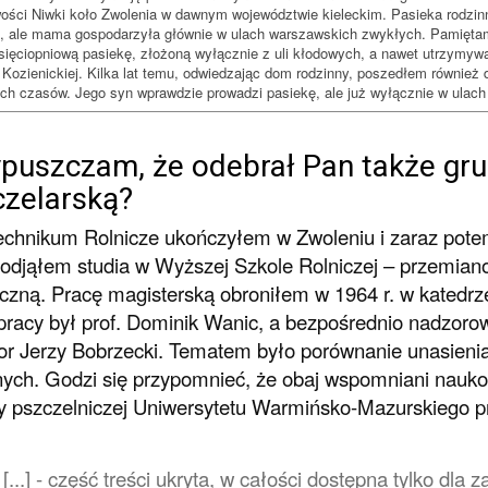
ości Niwki koło Zwolenia w dawnym województwie kieleckim. Pasieka rodzinna 
, ale mama gospodarzyła głównie w ulach warszawskich zwykłych. Pamiętam 
esięciopniową pasiekę, złożoną wyłącznie z uli kłodowych, a nawet utrzymyw
Kozienickiej. Kilka lat temu, odwiedzając dom rodzinny, poszedłem również 
ch czasów. Jego syn wprawdzie prowadzi pasiekę, ale już wyłącznie w ulach st
ypuszczam, że odebrał Pan także gr
czelarską?
echnikum Rolnicze ukończyłem w Zwoleniu i zaraz pote
podjąłem studia w Wyższej Szkole Rolniczej – przemian
czną. Pracę magisterską obroniłem w 1964 r. w katedrz
pracy był prof. Dominik Wanic, a bezpośrednio nadzorow
or Jerzy Bobrzecki. Tematem było porównanie unasienia
ych. Godzi się przypomnieć, że obaj wspomniani nauko
y pszczelniczej Uniwersytetu Warmińsko-Mazurskiego pr
[...] - część treści ukryta, w całości dostępna tylko dl