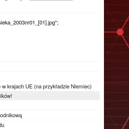
ieka_2003nr01_[01].jpg";
krajach UE (na przykładzie Niemiec)
ików!
rodnikową
du