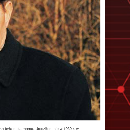
ą była moja mama. Urodziłem się w 1939 r. w