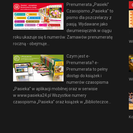
Prenumerata „Pasieki”
Czasopismo „Pasieka” to
pismo dla pszczelarzy z
pasją. Wydawane jako
dwumiesięcznik w ciągu
z 
roku ukazuje się 6 numerów. Zamawów prenumeratę
Wi
roczną - obejmuje...
Czym jest e-
Prenumerata? e-
Prenumerata to pełny
dostęp do książek i
Wi
numerów czasopisma
„Pasieka” w aplikacji mobilnej oraz w serwisie
w www.pasieka24.pl Wszystkie numery
czasopisma „Pasieka” oraz książek w „Biblioteczce...
Ko