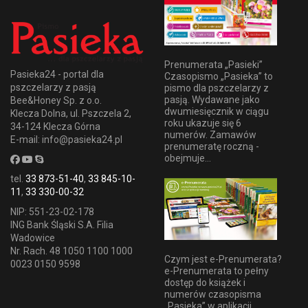
Prenumerata „Pasieki”
Pasieka24 - portal dla
Czasopismo „Pasieka” to
pszczelarzy z pasją
pismo dla pszczelarzy z
pasją. Wydawane jako
Bee&Honey Sp. z o.o.
dwumiesięcznik w ciągu
Klecza Dolna, ul. Pszczela 2,
roku ukazuje się 6
34-124 Klecza Górna
numerów. Zamawów
E-mail: info@pasieka24.pl
prenumeratę roczną -
obejmuje...
tel.
33 873-51-40
,
33 845-10-
11
,
33 330-00-32
NIP: 551-23-02-178
ING Bank Śląski S.A. Filia
Wadowice
Nr. Rach. 48 1050 1100 1000
Czym jest e-Prenumerata?
0023 0150 9598
e-Prenumerata to pełny
dostęp do książek i
numerów czasopisma
„Pasieka” w aplikacji