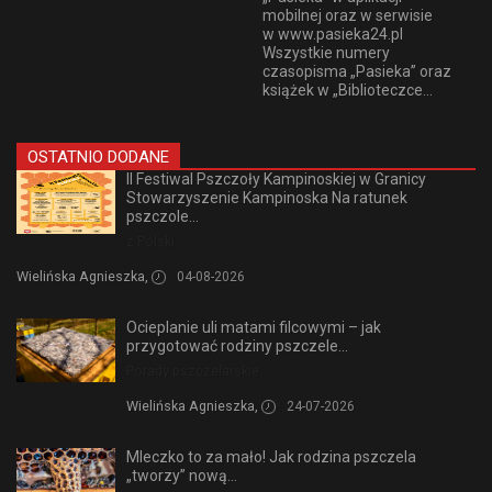
mobilnej oraz w serwisie
w www.pasieka24.pl
Wszystkie numery
czasopisma „Pasieka” oraz
książek w „Biblioteczce...
OSTATNIO DODANE
II Festiwal Pszczoły Kampinoskiej w Granicy
Stowarzyszenie Kampinoska Na ratunek
pszczole...
z Polski
Wielińska Agnieszka,
04-08-2026
Ocieplanie uli matami filcowymi – jak
przygotować rodziny pszczele...
Porady pszczelarskie
Wielińska Agnieszka,
24-07-2026
Mleczko to za mało! Jak rodzina pszczela
„tworzy” nową...