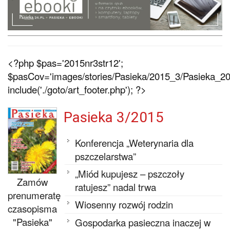
<?php $pas='2015nr3str12';
$pasCov='images/stories/Pasieka/2015_3/Pasieka_201
include('./goto/art_footer.php'); ?>
Pasieka 3/2015
Konferencja „Weterynaria dla
pszczelarstwa”
„Miód kupujesz – pszczoły
Zamów
ratujesz” nadal trwa
prenumeratę
Wiosenny rozwój rodzin
czasopisma
"Pasieka"
Gospodarka pasieczna inaczej w