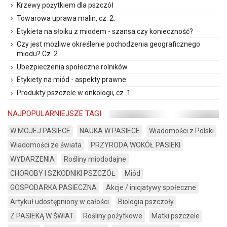
Krzewy pożytkiem dla pszczół
Towarowa uprawa malin, cz. 2.
Etykieta na słoiku z miodem - szansa czy konieczność?
Czy jest możliwe określenie pochodzenia geograficznego
miodu? Cz. 2.
Ubezpieczenia społeczne rolników
Etykiety na miód - aspekty prawne
Produkty pszczele w onkologii, cz. 1.
NAJPOPULARNIEJSZE TAGI
W MOJEJ PASIECE
NAUKA W PASIECE
Wiadomości z Polski
Wiadomości ze świata
PRZYRODA WOKÓŁ PASIEKI
WYDARZENIA
Rośliny miododajne
CHOROBY I SZKODNIKI PSZCZÓŁ
Miód
GOSPODARKA PASIECZNA
Akcje / inicjatywy społeczne
Artykuł udostępniony w całości
Biologia pszczoły
Z PASIEKĄ W ŚWIAT
Rośliny pożytkowe
Matki pszczele