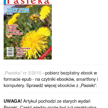
„Pasieka” nr 3/2015
-
pobierz bezpłatny ebook
w
formacie epub - na czytniki ebooków, smartfony i
komputery. Sprawdź więcej
ebooków
z „Pasieki”.
UWAGA!
Artykuł pochodzi ze starych wydań
Pasieki. Część wiedzy może być już nieaktualna.