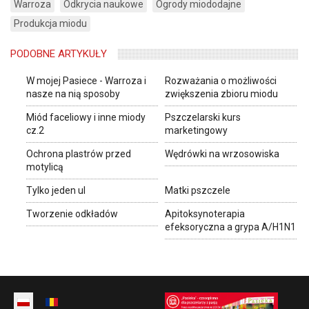
Warroza
Odkrycia naukowe
Ogrody miododajne
Produkcja miodu
PODOBNE ARTYKUŁY
W mojej Pasiece - Warroza i
Rozważania o możliwości
nasze na nią sposoby
zwiększenia zbioru miodu
Miód faceliowy i inne miody
Pszczelarski kurs
cz.2
marketingowy
Ochrona plastrów przed
Wędrówki na wrzosowiska
motylicą
Tylko jeden ul
Matki pszczele
Tworzenie odkładów
Apitoksynoterapia
efeksoryczna a grypa A/H1N1