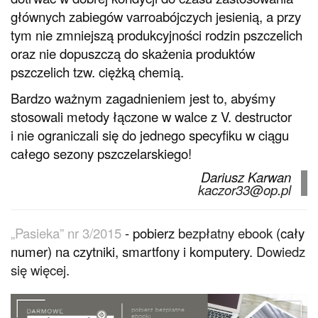
głównych zabiegów varroabójczych jesienią, a przy
tym nie zmniejszą produkcyjności rodzin pszczelich
oraz nie dopuszczą do skażenia produktów
pszczelich tzw. ciężką chemią.
Bardzo ważnym zagadnieniem jest to, abyśmy
stosowali metody łączone w walce z V. destructor
i nie ograniczali się do jednego specyfiku w ciągu
całego sezony pszczelarskiego!
Dariusz Karwan
kaczor33@op.pl
„Pasieka” nr 3/2015
- pobierz
bezpłatny ebook
(cały
numer) na czytniki, smartfony i komputery.
Dowiedz
się więcej
.