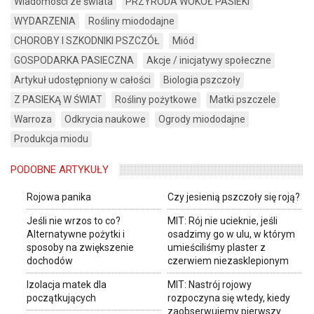
Wiadomości ze świata
PRZYRODA WOKÓŁ PASIEKI
WYDARZENIA
Rośliny miododajne
CHOROBY I SZKODNIKI PSZCZÓŁ
Miód
GOSPODARKA PASIECZNA
Akcje / inicjatywy społeczne
Artykuł udostępniony w całości
Biologia pszczoły
Z PASIEKĄ W ŚWIAT
Rośliny pożytkowe
Matki pszczele
Warroza
Odkrycia naukowe
Ogrody miododajne
Produkcja miodu
PODOBNE ARTYKUŁY
Rojowa panika
Czy jesienią pszczoły się roją?
Jeśli nie wrzos to co?
MIT: Rój nie ucieknie, jeśli
Alternatywne pożytki i
osadzimy go w ulu, w którym
sposoby na zwiększenie
umieściliśmy plaster z
dochodów
czerwiem niezasklepionym
Izolacja matek dla
MIT: Nastrój rojowy
początkujących
rozpoczyna się wtedy, kiedy
zaobserwujemy pierwszy