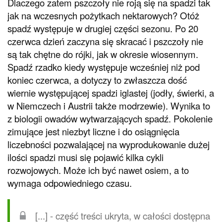
Dlaczego zatem pszczoły nie roją się na spadzi tak
jak na wczesnych pożytkach nektarowych? Otóż
spadź występuje w drugiej części sezonu. Po 20
czerwca dzień zaczyna się skracać i pszczoły nie
są tak chętne do rójki, jak w okresie wiosennym.
Spadź rzadko kiedy występuje wcześniej niż pod
koniec czerwca, a dotyczy to zwłaszcza dość
wiernie występującej spadzi iglastej (jodły, świerki, a
w Niemczech i Austrii także modrzewie). Wynika to
z biologii owadów wytwarzających spadź. Pokolenie
zimujące jest niezbyt liczne i do osiągnięcia
liczebności pozwalającej na wyprodukowanie dużej
ilości spadzi musi się pojawić kilka cykli
rozwojowych. Może ich być nawet osiem, a to
wymaga odpowiedniego czasu.
[...] - część treści ukryta, w całości dostępna