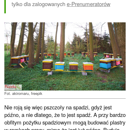
tylko dla zalogowanych
e-Prenumeratorów
Fot. akiromaru, freepik
Nie roją się więc pszczoły na spadzi, gdyż jest
późno, a nie dlatego, że to jest spadź. A przy bardzo
obfitym pożytku spadziowym mogą budować plastry
w ramkach pracy, mimo że jest już późno. Budują