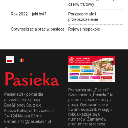
czerw trutowy
Rok 2022 – jaki był?
Porzucone ule i
przepszczelenie
Optymalizacja prac w pasiece
Rojowe niepokoje
Prenumerata „Pasieki”
Pasieka24 - portal dla
Czasopismo „Pasieka” to
pszczelarzy z pasją
pismo dla pszczelarzy z
pasją. Wydawane jako
Bee&Honey Sp. z o.o.
dwumiesięcznik w ciągu
Klecza Dolna, ul. Pszczela 2,
roku ukazuje się 6
34-124 Klecza Górna
numerów. Zamawów
E-mail: info@pasieka24.pl
prenumeratę roczną -