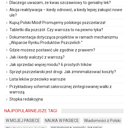
Dlaczego uważam, że kwas szczawiowy to genialny lek?
Akcja reaktywacja – kiedy odnowić, a kiedy lepiej zakupić nowe
ule?
Kupuj Polski Miód! Promujemy polskiego pszczelarza!
Tabletki dla pszczół. Czy warroza to na pewno łyka?
Dokumentacja dotycząca projektów w ramach mechanizmu
„Wsparcie Rynku Produktów Pszczelich ”
Gdzie możesz postawić ule zgodnie z prawem?
Jak i kiedy walczyć z warrozą?
Jak sprzedać więcej miodu? 6 prostych trików
Sprzęt pszczelarski jest drogi. Jak zminimalizować koszty?
Lista leków przeciwko warrozie
Przykładowy schemat całorocznej zintegrowanej walki z
warrozą
Stopka redakcyjna
NAJPOPULARNIEJSZE TAGI
W MOJEJ PASIECE
NAUKA W PASIECE
Wiadomości z Polski