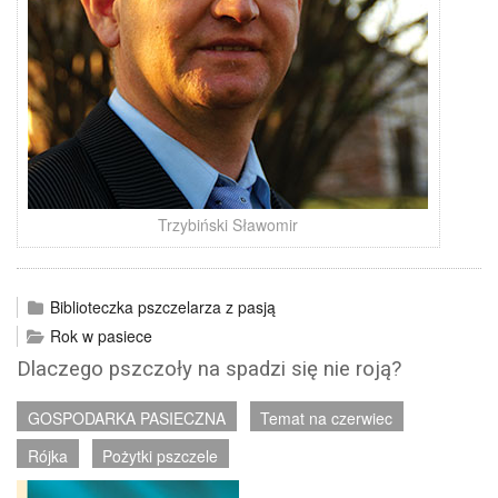
Trzybiński Sławomir
Biblioteczka pszczelarza z pasją
Rok w pasiece
Dlaczego pszczoły na spadzi się nie roją?
GOSPODARKA PASIECZNA
Temat na czerwiec
Rójka
Pożytki pszczele