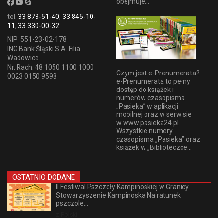
obejmuje...
tel.
33 873-51-40
,
33 845-10-
11
,
33 330-00-32
NIP: 551-23-02-178
ING Bank Śląski S.A. Filia
Wadowice
Nr. Rach. 48 1050 1100 1000
Czym jest e-Prenumerata?
0023 0150 9598
e-Prenumerata to pełny
dostęp do książek i
numerów czasopisma
„Pasieka” w aplikacji
mobilnej oraz w serwisie
w www.pasieka24.pl
Wszystkie numery
czasopisma „Pasieka” oraz
książek w „Biblioteczce...
OSTATNIO DODANE
II Festiwal Pszczoły Kampinoskiej w Granicy
Stowarzyszenie Kampinoska Na ratunek
pszczole...
z Polski