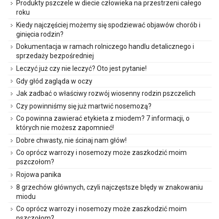
Produkty pszczele w diecie człowieka na przestrzeni całego
roku
Kiedy najczęściej możemy się spodziewać objawów chorób i
ginięcia rodzin?
Dokumentacja w ramach rolniczego handlu detalicznego i
sprzedaży bezpośredniej
Leczyć już czy nie leczyć? Oto jest pytanie!
Gdy głód zagląda w oczy
Jak zadbać o właściwy rozwój wiosenny rodzin pszczelich
Czy powinniśmy się już martwić nosemozą?
Co powinna zawierać etykieta z miodem? 7 informacji, o
których nie możesz zapomnieć!
Dobre chwasty, nie ścinaj nam głów!
Co oprócz warrozy i nosemozy może zaszkodzić moim
pszczołom?
Rojowa panika
8 grzechów głównych, czyli najczęstsze błędy w znakowaniu
miodu
Co oprócz warrozy i nosemozy może zaszkodzić moim
pszczołom?