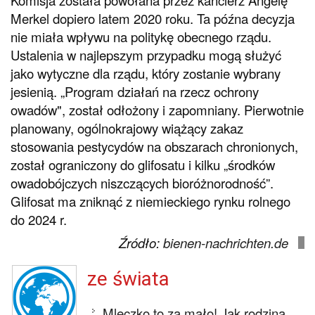
Komisja została powołana przez kanclerz Angelę
Merkel dopiero latem 2020 roku. Ta późna decyzja
nie miała wpływu na politykę obecnego rządu.
Ustalenia w najlepszym przypadku mogą służyć
jako wytyczne dla rządu, który zostanie wybrany
jesienią. „Program działań na rzecz ochrony
owadów", został odłożony i zapomniany. Pierwotnie
planowany, ogólnokrajowy wiążący zakaz
stosowania pestycydów na obszarach chronionych,
został ograniczony do glifosatu i kilku „środków
owadobójczych niszczących bioróżnorodność”.
Glifosat ma zniknąć z niemieckiego rynku rolnego
do 2024 r.
Źródło:
bienen-nachrichten.de
ze świata
Mleczko to za mało! Jak rodzina