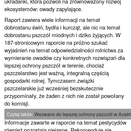
układanki, która pozwoli na zrównoważony rozwój
ekosystemów: owady zapylające.
Raport zawiera wiele informacji na temat
dobrostanu świń, bydła i kurcząt, ale nic na temat
dobrostanu pszczół miodnych i dziko żyjących. W
187-stronicowym raporcie na próżno szukać
wyjaśnień na temat odpowiedzialności rolnictwa za
wymieranie owadów czy konkretnych rozwiązań dla
lepszej ochrony pszczół w terenie, chociaż
pszczelarstwo jest ważną, integralną częścią
gospodarki rolnej. Tymczasem związki
pszczelarskie już wcześniej bezskutecznie
przypominały, że żaden z nich nie został powołany
do komisji.
Czytaj także:
Wezwano do lepszej ochrony pszczół w Austri
Informacje zawarte w raporcie na temat pestycydów
również pozostają niejasne. Rekomenduje się