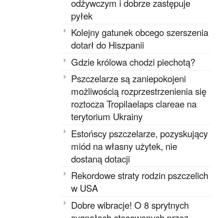
odżywczym i dobrze zastępuje
pyłek
Kolejny gatunek obcego szerszenia
dotarł do Hiszpanii
Gdzie królowa chodzi piechotą?
Pszczelarze są zaniepokojeni
możliwością rozprzestrzenienia się
roztocza Tropilaelaps clareae na
terytorium Ukrainy
Estońscy pszczelarze, pozyskujący
miód na własny użytek, nie
dostaną dotacji
Rekordowe straty rodzin pszczelich
w USA
Dobre wibracje! O 8 sprytnych
sygnałach stosowanych przez