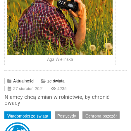
Aga Wielińska
Aktualności
ze świata
27 sierpień 2021
4235
Niemcy chcą zmian w rolnictwie, by chronić
owady
Wiadomości ze świata
Pestycydy
Ochrona pszczół