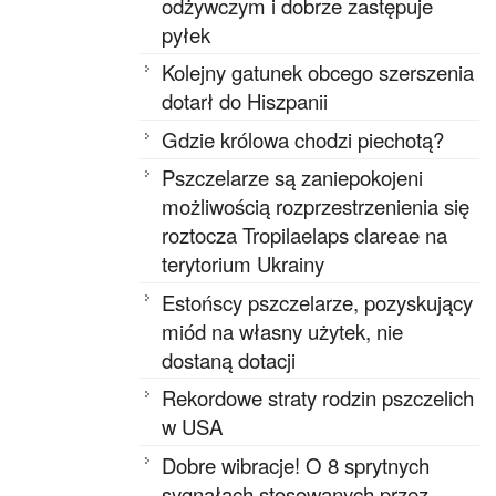
odżywczym i dobrze zastępuje
pyłek
Kolejny gatunek obcego szerszenia
dotarł do Hiszpanii
Gdzie królowa chodzi piechotą?
Pszczelarze są zaniepokojeni
możliwością rozprzestrzenienia się
roztocza Tropilaelaps clareae na
terytorium Ukrainy
Estońscy pszczelarze, pozyskujący
miód na własny użytek, nie
dostaną dotacji
Rekordowe straty rodzin pszczelich
w USA
Dobre wibracje! O 8 sprytnych
sygnałach stosowanych przez