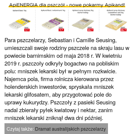
Para pszczelarzy, Sebastian i Camille Seusing,
umieszczali swoje rodziny pszczele na skraju lasu w
powiecie barnimskim od maja 2018 r. W kwietniu
2019 r. pszczoły odkryły bogactwo na pobliskim
polu: mniszek lekarski był w pełnym rozkwicie.
Najemca pola, firma rolnicza kierowana przez
holenderskich inwestorów, spryskała mniszek
lekarski glifosatem, aby przygotować pole do
uprawy kukurydzy. Pszczoły z pasieki Seusing
nadal zbierały pyłek kwiatowy i nektar, zanim
mniszek lekarski zniknął dwa dni później.
Czytaj także:
Dramat australijskich pszczelarzy