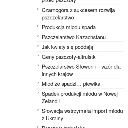
Czarnogóra z sukcesem rozwija
pszczelarstwo
Produkcja miodu spada
Pszczelarstwo Kazachstanu
Jak kwiaty się poddają
Geny pszczoły-altruistki
Pszczelarstwo Słowenii – wzór dla
innych krajów
Miód ze spadzi… piewika
Spadek produkcji miodu w Nowej
Zelandii
Słowacja wstrzymała import miodu
z Ukrainy
Pszczoła trąbalska