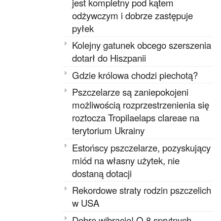
jest kompletny pod kątem
odżywczym i dobrze zastępuje
pyłek
Kolejny gatunek obcego szerszenia
dotarł do Hiszpanii
Gdzie królowa chodzi piechotą?
Pszczelarze są zaniepokojeni
możliwością rozprzestrzenienia się
roztocza Tropilaelaps clareae na
terytorium Ukrainy
Estońscy pszczelarze, pozyskujący
miód na własny użytek, nie
dostaną dotacji
Rekordowe straty rodzin pszczelich
w USA
Dobre wibracje! O 8 sprytnych