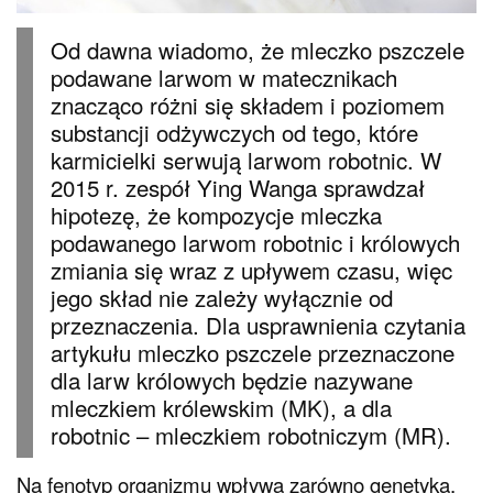
Od dawna wiadomo, że mleczko pszczele
podawane larwom w matecznikach
znacząco różni się składem i poziomem
substancji odżywczych od tego, które
karmicielki serwują larwom robotnic. W
2015 r. zespół Ying Wanga sprawdzał
hipotezę, że kompozycje mleczka
podawanego larwom robotnic i królowych
zmiania się wraz z upływem czasu, więc
jego skład nie zależy wyłącznie od
przeznaczenia. Dla usprawnienia czytania
artykułu mleczko pszczele przeznaczone
dla larw królowych będzie nazywane
mleczkiem królewskim (MK), a dla
robotnic – mleczkiem robotniczym (MR).
Na fenotyp organizmu wpływa zarówno genetyka,