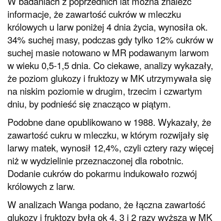
W badaniach z poprzednich lat można znaleźć
informacje, że zawartość cukrów w mleczku
królowych u larw poniżej 4 dnia życia, wynosiła ok.
34% suchej masy, podczas gdy tylko 12% cukrów w
suchej masie notowano w MR podawanym larwom
w wieku 0,5-1,5 dnia. Co ciekawe, analizy wykazały,
że poziom glukozy i fruktozy w MK utrzymywała się
na niskim poziomie w drugim, trzecim i czwartym
dniu, by podnieść się znacząco w piątym.
Podobne dane opublikowano w 1988. Wykazały, że
zawartość cukru w mleczku, w którym rozwijały się
larwy matek, wynosił 12,4%, czyli cztery razy więcej
niż w wydzielinie przeznaczonej dla robotnic.
Dodanie cukrów do pokarmu indukowało rozwój
królowych z larw.
W analizach Wanga podano, że łączna zawartość
glukozy i fruktozy była ok 4, 3 i 2 razy wyższa w MK