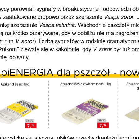
cy porównali sygnały wibroakustyczne i odpowiedzi ob
y zaatakowane grupowo przez szerszenie
Vespa soror
lu
nkę szerszenie
Vespa velutina
. Wschodnie pszczoły miod
są na krótko przerywane, gdy w pobliżu nie ma zagrożeni
st nim
V. soror
), liczba sygnałów w rodzinie dramatyczni
żnikom” zlewały się w kakofonię, gdy
V. soror
był tuż prz
iej opisany.
terystyka akustyczna „pisków przeciw drapieżnikom” po