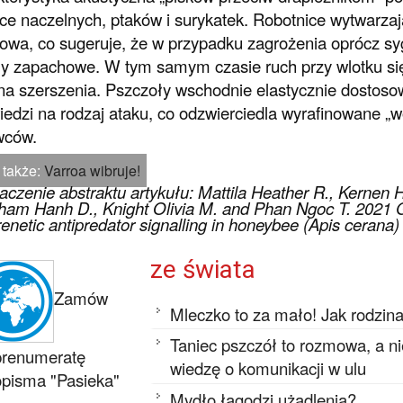
ce naczelnych, ptaków i surykatek. Robotnice wytwarzaj
wa, co sugeruje, że w przypadku zagrożenia oprócz s
y zapachowe. W tym samym czasie ruch przy wlotku się 
na szerszenia. Pszczoły wschodnie elastycznie dostos
edzi na rodzaj ataku, co odzwierciedla wyrafinowane 
wców.
 także:
Varroa wibruje!
czenie abstraktu artykułu: Mattila Heather R., Kernen 
Pham Hanh D., Knight Olivia M. and Phan Ngoc T. 2021 Gi
renetic antipredator signalling in honeybee (Apis ceran
ze świata
Zamów
Mleczko to za mało! Jak rodzin
Taniec pszczół to rozmowa, a n
prenumeratę
wiedzę o komunikacji w ulu
pisma "Pasieka"
Mydło łagodzi użądlenia?