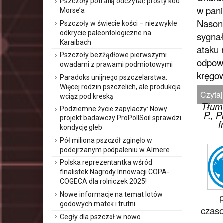
Pszczoły potrafią odczytać prosty kod
w pani
Morse’a
Nasono
Pszczoły w świecie kości – niezwykłe
odkrycie paleontologiczne na
sygnał
Karaibach
ataku 
Pszczoły bezżądłowe pierwszymi
odpowi
owadami z prawami podmiotowymi
kręgo
Paradoks unijnego pszczelarstwa:
Więcej rodzin pszczelich, ale produkcja
Czytaj
wciąż pod kreską
Tłuma
Podziemne życie zapylaczy: Nowy
P., 
projekt badawczy ProPollSoil sprawdzi
f
kondycję gleb
Pół miliona pszczół zginęło w
podejrzanym podpaleniu w Almere
Polska reprezentantka wśród
finalistek Nagrody Innowacji COPA-
COGECA dla rolniczek 2025!
Nowe informacje na temat lotów
godowych matek i trutni
czaso
Cegły dla pszczół w nowo