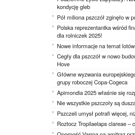
kondycję gleb
Pół miliona pszczół zginęło w 
Polska reprezentantka wśród f
dla rolniczek 2025!
Nowe informacje na temat lotów
Cegły dla pszczół w nowo budo
Hove
Główne wyzwania europejskieg
grupy roboczej Copa-Cogeca
Apimondia 2025 właśnie się ro
Nie wszystkie pszczoły są dusz
Pszczeli umysł potrafi więcej, n
Roztocz Tropilaelaps clareae – 
Oporność Varroa na amitraz pr