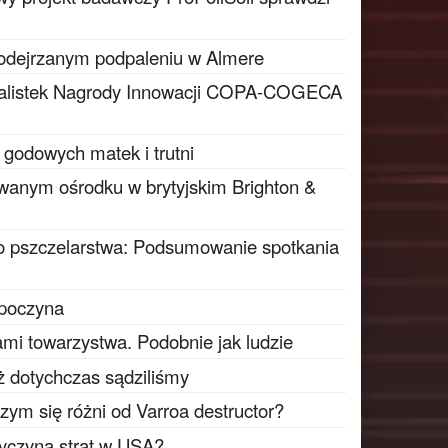
podejrzanym podpaleniu w Almere
inalistek Nagrody Innowacji COPA-COGECA
 godowych matek i trutni
wanym ośrodku w brytyjskim Brighton &
o pszczelarstwa: Podsumowanie spotkania
zpoczyna
ami towarzystwa. Podobnie jak ludzie
iż dotychczas sądziliśmy
czym się różni od Varroa destructor?
zyczyną strat w USA?