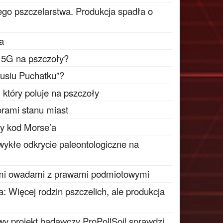
go pszczelarstwa. Produkcja spadła o
ta
i 5G na pszczoły?
busiu Puchatku”?
który poluje na pszczoły
rami stanu miast
ty kod Morse’a
wykłe odkrycie paleontologiczne na
mi owadami z prawami podmiotowymi
: Więcej rodzin pszczelich, ale produkcja
y projekt badawczy ProPollSoil sprawdzi