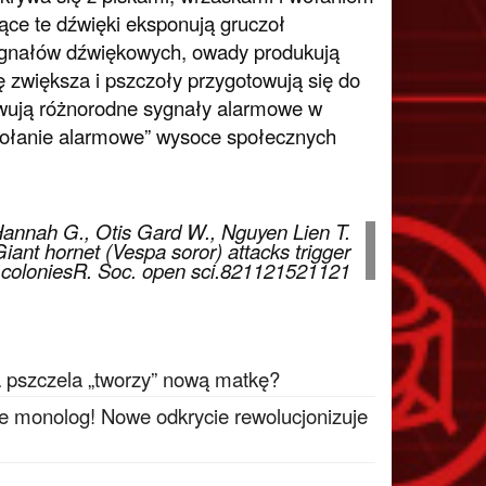
ące te dźwięki eksponują gruczoł
ygnałów dźwiękowych, owady produkują
zwiększa i pszczoły przygotowują się do
owują różnorodne sygnały alarmowe w
„wołanie alarmowe” wysoce społecznych
Hannah G., Otis Gard W., Nguyen Lien T.
ant hornet (Vespa soror) attacks trigger
a) coloniesR. Soc. open sci.821121521121
a pszczela „tworzy” nową matkę?
ie monolog! Nowe odkrycie rewolucjonizuje