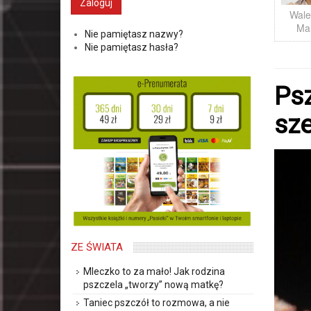
Wale
Ma
Nie pamiętasz nazwy?
Nie pamiętasz hasła?
Psz
sz
ZE ŚWIATA
Mleczko to za mało! Jak rodzina
pszczela „tworzy” nową matkę?
Taniec pszczół to rozmowa, a nie