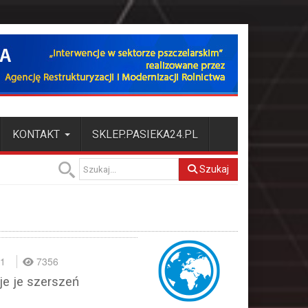
KONTAKT
SKLEP.PASIEKA24.PL
Szukaj
21
7356
e je szerszeń