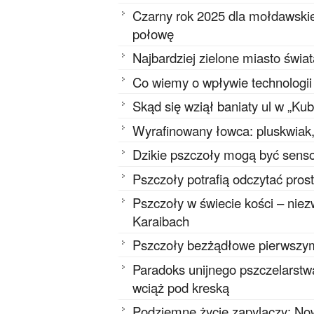
Czarny rok 2025 dla mołdawskie
połowę
Najbardziej zielone miasto świa
Co wiemy o wpływie technologi
Skąd się wziął baniaty ul w „Ku
Wyrafinowany łowca: pluskwiak, 
Dzikie pszczoły mogą być senso
Pszczoły potrafią odczytać pros
Pszczoły w świecie kości – niez
Karaibach
Pszczoły bezżądłowe pierwszy
Paradoks unijnego pszczelarstwa
wciąż pod kreską
Podziemne życie zapylaczy: Now