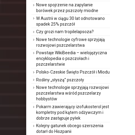
Nowe spojrzenie na zapylanie
borówek przez pszczoły miodne
W Austrii w ciągu 30 lat odnotowano
spadek 25% pszczół
Czy grozi nam tropilelapsoza?
Nowe technologie cyfrowe sprzyjają
rozwojowi pszczelarstwa
Powstaje WikiBeedia – wielojęzyczna
encyklopedia o pszczołach i
pszczelarstwie
Polsko-Czeskie Święto Pszczół i Miodu
Rośliny „słyszą” pszczoły
Nowe technologie sprzyjają rozwojowi
pszczelarstwa wśród pszczelarzy
hobbystów
Pokarm zawierający izofukosterol jest
kompletny pod kątem odżywczym i
dobrze zastępuje pyłek
Kolejny gatunek obcego szerszenia
dotarł do Hiszpanii