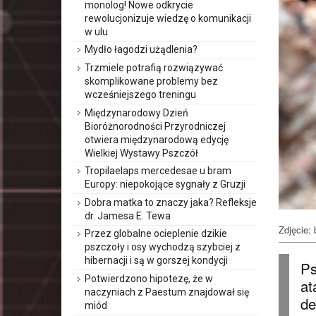
monolog! Nowe odkrycie
rewolucjonizuje wiedzę o komunikacji
w ulu
Mydło łagodzi użądlenia?
Trzmiele potrafią rozwiązywać
skomplikowane problemy bez
wcześniejszego treningu
Międzynarodowy Dzień
Bioróżnorodności Przyrodniczej
otwiera międzynarodową edycję
Wielkiej Wystawy Pszczół
Tropilaelaps mercedesae u bram
Europy: niepokojące sygnały z Gruzji
Dobra matka to znaczy jaka? Refleksje
dr. Jamesa E. Tewa
Zdjęcie: 
Przez globalne ocieplenie dzikie
pszczoły i osy wychodzą szybciej z
hibernacji i są w gorszej kondycji
Ps
Potwierdzono hipotezę, że w
at
naczyniach z Paestum znajdował się
de
miód