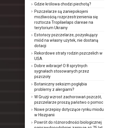
Gdzie królowa chodzi piechotą?
Pszczelarze są zaniepokojeni
możliwością rozprzestrzenienia się
roztocza Tropilaelaps clareae na
terytorium Ukrainy
Estońscy pszczelarze, pozyskujący
miód na własny użytek, nie dostaną
dotacji
Rekordowe straty rodzin pszczelich w
USA
Dobre wibracje! O 8 sprytnych
sygnałach stosowanych przez
pszczoły
Botaniczny seksizm pogłębia
problemy z alergiami?
W Gruzji wzrost zachorowań pszczół,
pszczelarze proszą państwo o pomoc
Nowe przepisy dotyczące rynku miodu
w Hiszpanii
Powrót do różnorodności biologicznej
najprawdopodobniej zajmuje aż 75 lat