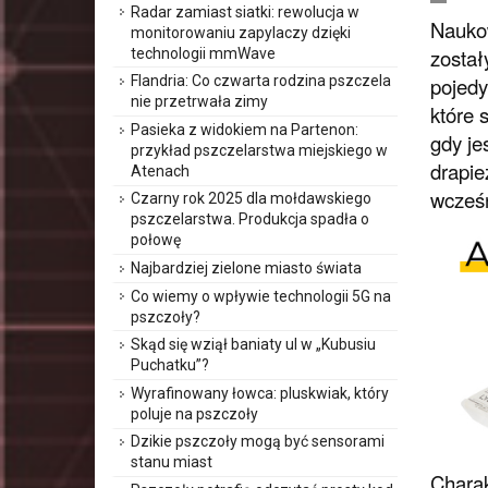
Radar zamiast siatki: rewolucja w
Naukow
monitorowaniu zapylaczy dzięki
został
technologii mmWave
pojedy
Flandria: Co czwarta rodzina pszczela
nie przetrwała zimy
które 
Pasieka z widokiem na Partenon:
gdy je
przykład pszczelarstwa miejskiego w
drapie
Atenach
wcześn
Czarny rok 2025 dla mołdawskiego
pszczelarstwa. Produkcja spadła o
połowę
Najbardziej zielone miasto świata
Co wiemy o wpływie technologii 5G na
pszczoły?
Skąd się wziął baniaty ul w „Kubusiu
Puchatku”?
Wyrafinowany łowca: pluskwiak, który
poluje na pszczoły
Dzikie pszczoły mogą być sensorami
stanu miast
Charak