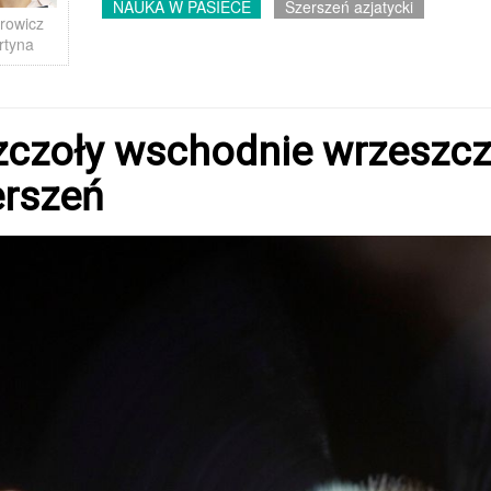
NAUKA W PASIECE
Szerszeń azjatycki
rowicz
rtyna
czoły wschodnie wrzeszczą
erszeń