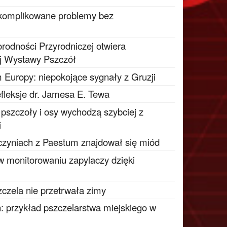
 skomplikowane problemy bez
odności Przyrodniczej otwiera
j Wystawy Pszczół
 Europy: niepokojące sygnały z Gruzji
fleksje dr. Jamesa E. Tewa
e pszczoły i osy wychodzą szybciej z
i
czyniach z Paestum znajdował się miód
 w monitorowaniu zapylaczy dzięki
zczela nie przetrwała zimy
: przykład pszczelarstwa miejskiego w