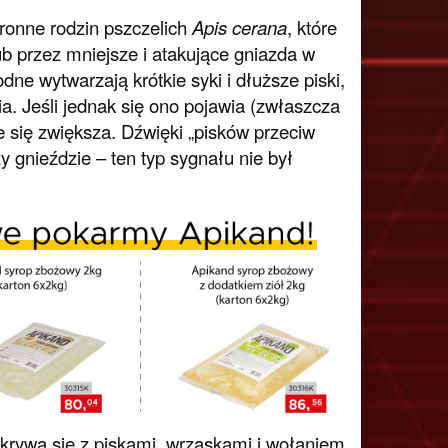
ronne rodzin pszczelich
Apis cerana
, które
b przez mniejsze i atakujące gniazda w
ne wytwarzają krótkie syki i dłuższe piski,
a. Jeśli jednak się ono pojawia (zwłaszcza
e się zwiększa. Dźwięki „pisków przeciw
y gnieździe – ten typ sygnału nie był
krywa się z piskami, wrzaskami i wołaniem