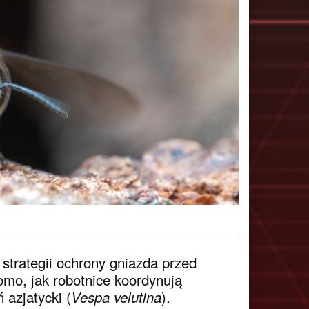
trategii ochrony gniazda przed
omo, jak robotnice koordynują
 azjatycki (
).
Vespa velutina