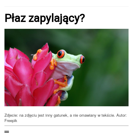
Płaz zapylający?
Zdjecie: na zdjęciu jest inny gatunek, a nie omawiany w tekście. Autor:
Freepik