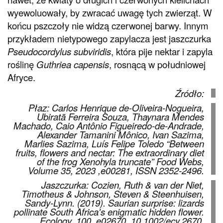
wyewoluowały, by zwracać uwagę tych zwierząt. W
końcu pszczoły nie widzą czerwonej barwy. Innym
przykładem nietypowego zapylacza jest jaszczurka
Pseudocordylus subviridis
, która pije nektar i zapyla
roślinę
Guthriea capensis
, rosnącą w południowej
Afryce.
Źródło:
Płaz: Carlos Henrique de-Oliveira-Nogueira,
Ubiratã Ferreira Souza, Thaynara Mendes
Machado, Caio Antônio Figueiredo-de-Andrade,
Alexander Tamanini Mônico, Ivan Sazima,
Marlies Sazima, Luís Felipe Toledo “Between
fruits, flowers and nectar: The extraordinary diet
of the frog Xenohyla truncate” Food Webs,
Volume 35, 2023 ,e00281, ISSN 2352-2496.
Jaszczurka: Cozien, Ruth & van der Niet,
Timotheus & Johnson, Steven & Steenhuisen,
Sandy-Lynn. (2019). Saurian surprise: lizards
pollinate South Africa's enigmatic hidden flower.
Ecology. 100. e02670. 10.1002/ecy.2670.