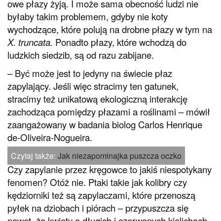
owe płazy żyją. I może sama obecność ludzi nie
byłaby takim problemem, gdyby nie koty
wychodzące, które polują na drobne płazy w tym na
X. truncata.
Ponadto płazy, które wchodzą do
ludzkich siedzib, są od razu zabijane.
– Być może jest to jedyny na świecie płaz
zapylający. Jeśli więc stracimy ten gatunek,
stracimy też unikatową ekologiczną interakcję
zachodząca pomiędzy płazami a roślinami – mówił
zaangażowany w badania biolog Carlos Henrique
de-Oliveira-Nogueira.
Czytaj także:
Jak niezapominajka puszcza oczko
Czy zapylanie przez kręgowce to jakiś niespotykany
fenomen? Otóż nie. Ptaki takie jak kolibry czy
kędziorniki też są zapylaczami, które przenoszą
pyłek na dziobach i piórach – przypuszcza się
nawet, że kwiaty o długich i czerwonych kielichach