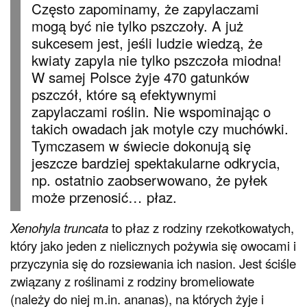
Często zapominamy, że zapylaczami
mogą być nie tylko pszczoły. A już
sukcesem jest, jeśli ludzie wiedzą, że
kwiaty zapyla nie tylko pszczoła miodna!
W samej Polsce żyje 470 gatunków
pszczół, które są efektywnymi
zapylaczami roślin. Nie wspominając o
takich owadach jak motyle czy muchówki.
Tymczasem w świecie dokonują się
jeszcze bardziej spektakularne odkrycia,
np. ostatnio zaobserwowano, że pyłek
może przenosić… płaz.
Xenohyla truncata
to płaz z rodziny rzekotkowatych,
który jako jeden z nielicznych pożywia się owocami i
przyczynia się do rozsiewania ich nasion. Jest ściśle
związany z roślinami z rodziny bromeliowate
(należy do niej m.in. ananas), na których żyje i