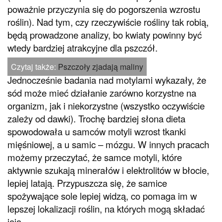
poważnie przyczynia się do pogorszenia wzrostu
roślin). Nad tym, czy rzeczywiście rośliny tak robią,
będą prowadzone analizy, bo kwiaty powinny być
wtedy bardziej atrakcyjne dla pszczół.
Czytaj także:
Pszczoły zjadają maliny
Jednocześnie badania nad motylami wykazały, że
sód może mieć działanie zarówno korzystne na
organizm, jak i niekorzystne (wszystko oczywiście
zależy od dawki). Trochę bardziej słona dieta
spowodowała u samców motyli wzrost tkanki
mięśniowej, a u samic – mózgu. W innych pracach
możemy przeczytać, że samce motyli, które
aktywnie szukają minerałów i elektrolitów w błocie,
lepiej latają. Przypuszcza się, że samice
spożywające sole lepiej widzą, co pomaga im w
lepszej lokalizacji roślin, na których mogą składać
jaja.