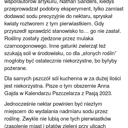
współautorów artykułu, Nathan Sanders, kiedyś
przeprowadzał podobny eksperyment, tylko zamiast
dodawać sodu precyzyjnie do nektaru, spryskał
kwiaty roztworem z tym pierwiastkiem. Gdy
przyszedł sprawdzić stanowisko to… go nie zastał.
Rośliny zostały zjedzone przez mulaka
czarnoogonowego. Inne gatunki zwierząt też
szukają soli w środowisku, co dla „słonych roślin”
mogłoby być ostatecznie niekorzystne, bo byłyby
pożerane.
Dla samych pszczół sól kuchenna w za dużej ilości
jest niekorzystna. Pisze o tym obszernie Anna
Gajda w Kalendarzu Pszczelarza z Pasją 2023.
Jednocześnie nektar powinien być niezłym
miejscem do wydalania nadmiaru sodu przez
roślinę. Zwykle nie lubią one tych pierwiastków
(zasolenie miast i płatów zieleni przy ulicach