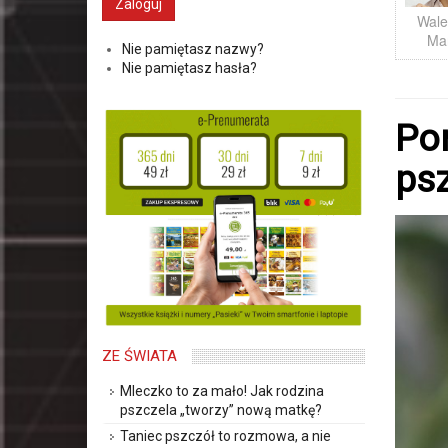
Wale
Ma
Nie pamiętasz nazwy?
Nie pamiętasz hasła?
Por
psz
ZE ŚWIATA
Mleczko to za mało! Jak rodzina
pszczela „tworzy” nową matkę?
Taniec pszczół to rozmowa, a nie