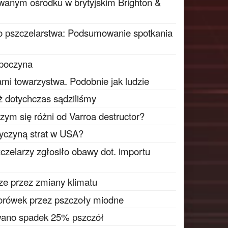
wanym ośrodku w brytyjskim Brighton &
o pszczelarstwa: Podsumowanie spotkania
zpoczyna
ami towarzystwa. Podobnie jak ludzie
iż dotychczas sądziliśmy
czym się różni od Varroa destructor?
zyczyną strat w USA?
czelarzy zgłosiło obawy dot. importu
ze przez zmiany klimatu
borówek przez pszczoły miodne
owano spadek 25% pszczół