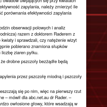
ość owadów uwijających się przy kwiatach
ktywność zapylania, należy zmierzyć ile
ość porównania efektywności zapylania
dzin obserwacji polowych i analiz
ogrodnicza) razem z doktorem Raderem z
wiaty i sprawdzali, czy natężenie wizyt
tępnie pobierano znamiona słupków
liczbę ziaren pyłku.
 że drobne pszczoły bezżądłe będą
zapylenia przez pszczołę miodną i pszczoły
eszczają się po nim, więc na pierwszy rzut
e – mówił dla abc.net.au dr Rader. –
ardzo owłosione głowy, które wsadzają w