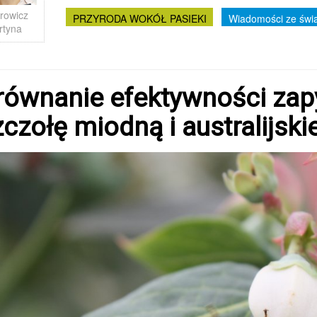
rowicz
PRZYRODA WOKÓŁ PASIEKI
Wiadomości ze świ
rtyna
ównanie efektywności zapy
czołę miodną i australijsk