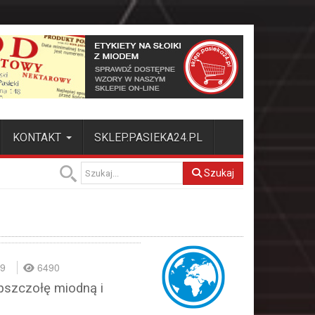
KONTAKT
SKLEP.PASIEKA24.PL
Szukaj
19
6490
pszczołę miodną i