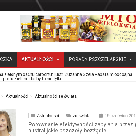
ECZKA
AKTUALNOŚCI
PORADY PSZCZELARSKIE
towej
zczoły, cz. 4.
of. Jerzym Woyke
resujący produkt pszczeli
a zielonym dachu carportu
ele, brzoskwinie i migdały jako pożytek dla
miododajne, potencjalny zamiennik grochodrzewu
ipiec-sierpień 2026)
cych matki pszczele, pakiety, odkłady (lipiec-sierpień 2026)
odstawowe informacje o kontroli działalności pasiecznej,
ejskie to zło?
ozwiązywać skomplikowane problemy bez wcześniejszego treningu
– próba ratowania rodziny czy jawne ich niezadowolenie?
ch jakości produktów pszczelich?
enia?
: Ilustr. Zuzanna Szela Rabata miododajna
rportu Zielone dachy to nie tylko
Aktualności
Aktualności ze świata
Aktualności
ze świata
19 czerwiec 20
Porównanie efektywności zapylania przez 
australijskie pszczoły bezżądłe