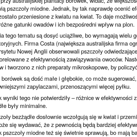
 przy australijskiej plantacji borówek, widać, że większ
ią pszczoły miodne. Jednak, by tak naprawdę ocenić efe
zostało przeniesione z kwiatu na kwiat. To daje możliw
różne gatunki owadów i ich bezpośredni wpływ na plon.
a tego tematu są dosyć uciążliwe, bo wymagają wielu go
toryjnych. Firma Costa (największa australijska firma 
sytetu Nowej Anglii obserwowali pszczoły odwiedzające k
korelowane z efektywnością zawiązywania owoców. Nas
w i tworzono z nich preparaty mikroskopowe, by policzyć 
 borówek są dość małe i głębokie, co może sugerować,
wniejszymi zapylaczami, przenoszącymi więcej pyłku.
 wyniki tego nie potwierdziły – różnice w efektywności 
łe były minimalne.
zoły bezżądłe dosłownie wczołgują się w kwiat i przemi
że się wydawać, że z pewnością będą bardziej efektywn
 pszczoły miodne też się świetnie sprawują, bo mają b