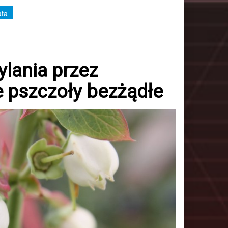
ata
lania przez
ie pszczoły bezżądłe