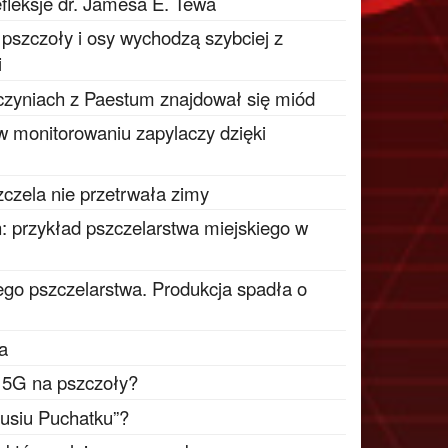
fleksje dr. Jamesa E. Tewa
e pszczoły i osy wychodzą szybciej z
i
czyniach z Paestum znajdował się miód
 w monitorowaniu zapylaczy dzięki
zczela nie przetrwała zimy
: przykład pszczelarstwa miejskiego w
go pszczelarstwa. Produkcja spadła o
ta
i 5G na pszczoły?
busiu Puchatku”?