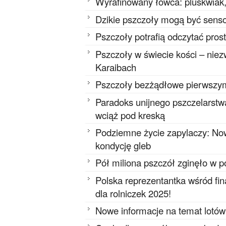
Wyrafinowany łowca: pluskwiak, 
Dzikie pszczoły mogą być senso
Pszczoły potrafią odczytać pros
Pszczoły w świecie kości – niez
Karaibach
Pszczoły bezżądłowe pierwszy
Paradoks unijnego pszczelarstwa
wciąż pod kreską
Podziemne życie zapylaczy: Now
kondycję gleb
Pół miliona pszczół zginęło w 
Polska reprezentantka wśród f
dla rolniczek 2025!
Nowe informacje na temat lotów