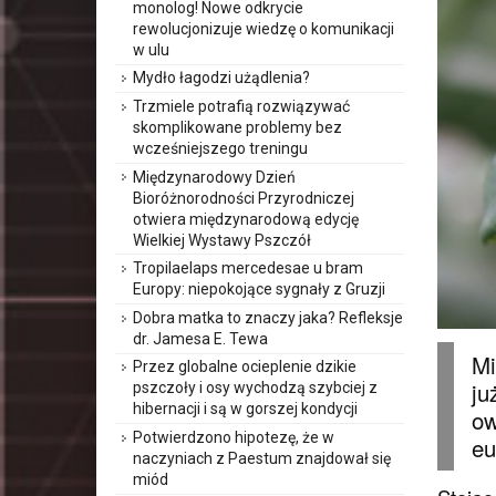
monolog! Nowe odkrycie
rewolucjonizuje wiedzę o komunikacji
w ulu
Mydło łagodzi użądlenia?
Trzmiele potrafią rozwiązywać
skomplikowane problemy bez
wcześniejszego treningu
Międzynarodowy Dzień
Bioróżnorodności Przyrodniczej
otwiera międzynarodową edycję
Wielkiej Wystawy Pszczół
Tropilaelaps mercedesae u bram
Europy: niepokojące sygnały z Gruzji
Dobra matka to znaczy jaka? Refleksje
dr. Jamesa E. Tewa
Mi
Przez globalne ocieplenie dzikie
ju
pszczoły i osy wychodzą szybciej z
hibernacji i są w gorszej kondycji
ow
Potwierdzono hipotezę, że w
eu
naczyniach z Paestum znajdował się
miód