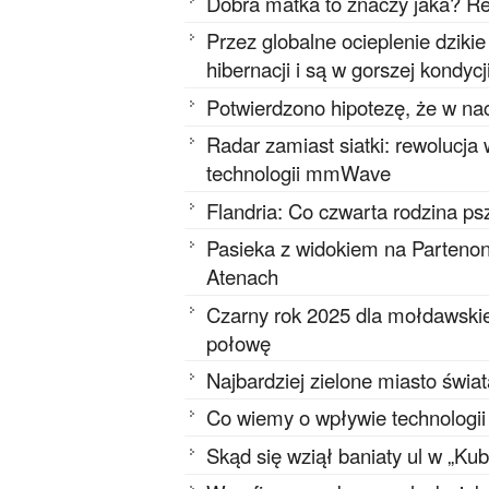
Dobra matka to znaczy jaka? Re
Przez globalne ocieplenie dziki
hibernacji i są w gorszej kondycj
Potwierdzono hipotezę, że w na
Radar zamiast siatki: rewolucja
technologii mmWave
Flandria: Co czwarta rodzina ps
Pasieka z widokiem na Partenon
Atenach
Czarny rok 2025 dla mołdawskie
połowę
Najbardziej zielone miasto świa
Co wiemy o wpływie technologi
Skąd się wziął baniaty ul w „Ku