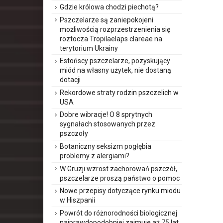
Gdzie królowa chodzi piechotą?
Pszczelarze są zaniepokojeni
możliwością rozprzestrzenienia się
roztocza Tropilaelaps clareae na
terytorium Ukrainy
Estońscy pszczelarze, pozyskujący
miód na własny użytek, nie dostaną
dotacji
Rekordowe straty rodzin pszczelich w
USA
Dobre wibracje! O 8 sprytnych
sygnałach stosowanych przez
pszczoły
Botaniczny seksizm pogłębia
problemy z alergiami?
W Gruzji wzrost zachorowań pszczół,
pszczelarze proszą państwo o pomoc
Nowe przepisy dotyczące rynku miodu
w Hiszpanii
Powrót do różnorodności biologicznej
najprawdopodobniej zajmuje aż 75 lat