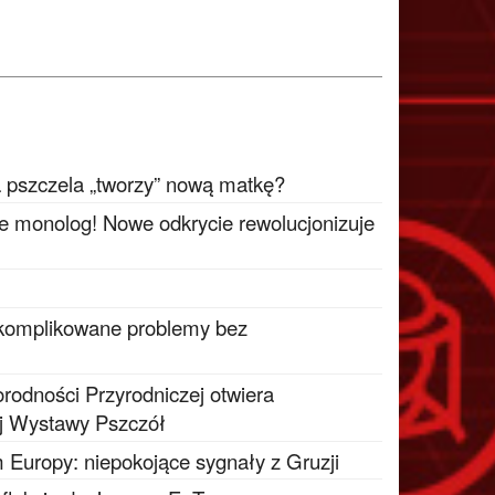
a pszczela „tworzy” nową matkę?
ie monolog! Nowe odkrycie rewolucjonizuje
 skomplikowane problemy bez
odności Przyrodniczej otwiera
j Wystawy Pszczół
 Europy: niepokojące sygnały z Gruzji