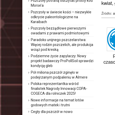
Pszczoły potrafią odczytać prosty kod
kwiat, 
Morse’a
Pszczoły w świecie kości – niezwykłe
Źródło:
a
odkrycie paleontologiczne na
Karaibach
Pszczoły bezżądłowe pierwszymi
owadami z prawami podmiotowymi
Paradoks unijnego pszczelarstwa:
Więcej rodzin pszczelich, ale produkcja
wciąż pod kreską
Podziemne życie zapylaczy: Nowy
czaso
projekt badawczy ProPollSoil sprawdzi
kondycję gleb
Pół miliona pszczół zginęło w
podejrzanym podpaleniu w Almere
Polska reprezentantka wśród
finalistek Nagrody Innowacji COPA-
COGECA dla rolniczek 2025!
Nowe informacje na temat lotów
godowych matek i trutni
Cegły dla pszczół w nowo