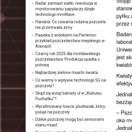
Stojąc
Radar zamiast siatki: rewolucja w
stanow
monitorowaniu zapylaczy dzięki
pyłku 
technologii mmWave
przez 
Flandria: Co czwarta rodzina pszczela
nie przetrwała zimy
Badani
Pasieka z widokiem na Partenon:
labora
przykład pszczelarstwa miejskiego w
Atenach
Uniwer
Czarny rok 2025 dla mołdawskiego
jest s
pszczelarstwa. Produkcja spadła o
kwiató
połowę
Najbardziej zielone miasto świata
Kwiaty
Co wiemy o wpływie technologii 5G na
efekty
pszczoły?
Jednak
Skąd się wziął baniaty ul w „Kubusiu
Puchatku”?
bezżąd
Wyrafinowany łowca: pluskwiak, który
– Pszc
poluje na pszczoły
oka mo
Dzikie pszczoły mogą być sensorami
stanu miast
Jednak