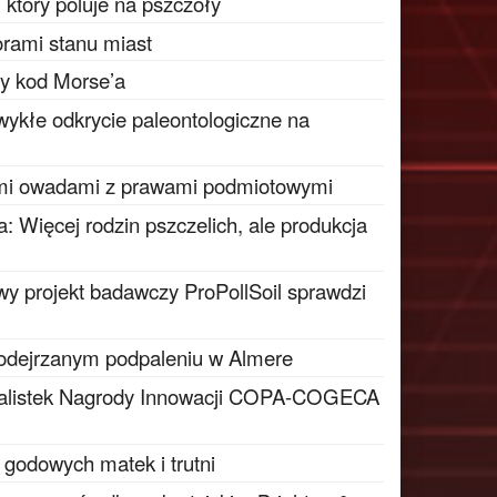
który poluje na pszczoły
rami stanu miast
ty kod Morse’a
wykłe odkrycie paleontologiczne na
mi owadami z prawami podmiotowymi
: Więcej rodzin pszczelich, ale produkcja
y projekt badawczy ProPollSoil sprawdzi
podejrzanym podpaleniu w Almere
inalistek Nagrody Innowacji COPA-COGECA
 godowych matek i trutni