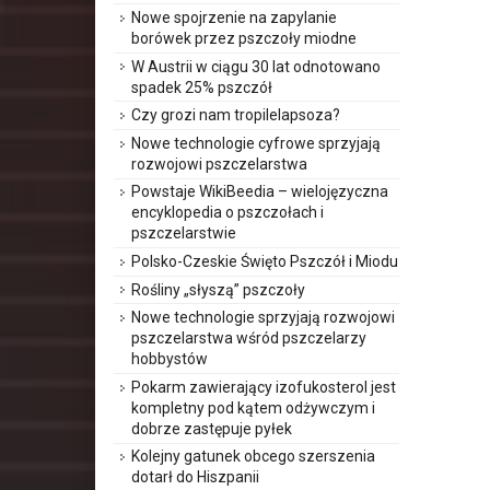
Nowe spojrzenie na zapylanie
borówek przez pszczoły miodne
W Austrii w ciągu 30 lat odnotowano
spadek 25% pszczół
Czy grozi nam tropilelapsoza?
Nowe technologie cyfrowe sprzyjają
rozwojowi pszczelarstwa
Powstaje WikiBeedia – wielojęzyczna
encyklopedia o pszczołach i
pszczelarstwie
Polsko-Czeskie Święto Pszczół i Miodu
Rośliny „słyszą” pszczoły
Nowe technologie sprzyjają rozwojowi
pszczelarstwa wśród pszczelarzy
hobbystów
Pokarm zawierający izofukosterol jest
kompletny pod kątem odżywczym i
dobrze zastępuje pyłek
Kolejny gatunek obcego szerszenia
dotarł do Hiszpanii