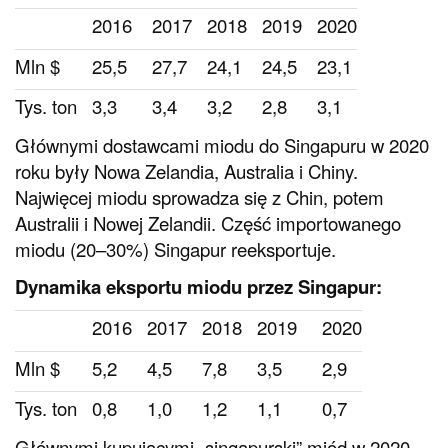
2016
2017
2018
2019
2020
Mln $
25,5
27,7
24,1
24,5
23,1
Tys. ton
3,3
3,4
3,2
2,8
3,1
Głównymi dostawcami miodu do Singapuru w 2020
roku były Nowa Zelandia, Australia i Chiny.
Najwięcej miodu sprowadza się z Chin, potem
Australii i Nowej Zelandii. Część importowanego
miodu (20–30%) Singapur reeksportuje.
Dynamika eksportu miodu przez Singapur:
2016
2017
2018
2019
2020
Mln $
5,2
4,5
7,8
3,5
2,9
Tys. ton
0,8
1,0
1,2
1,1
0,7
Głównymi kupującymi „singapurski” miód w 2020